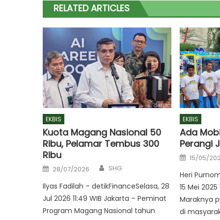
RELATED ARTICLES
EKBIS
EKBIS
Kuota Magang Nasional 50
Ada Mobil
Ribu, Pelamar Tembus 300
Perangi J
Ribu
Posted
15/05/20
on
Author
Posted
SHG
28/07/2026
on
Heri Purnom
Ilyas Fadilah – detikFinanceSelasa, 28
15 Mei 2025 
Jul 2026 11:49 WIB Jakarta – Peminat
Maraknya pr
Program Magang Nasional tahun
di masyara