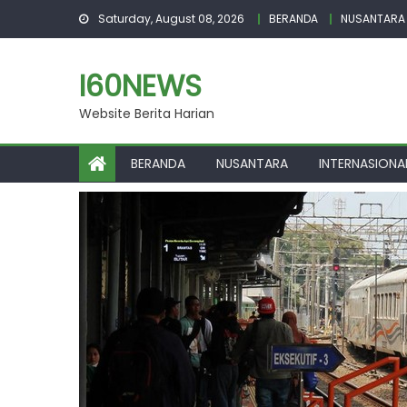
Skip
Saturday, August 08, 2026
BERANDA
NUSANTARA
to
content
I60NEWS
Website Berita Harian
BERANDA
NUSANTARA
INTERNASIONA