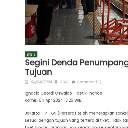
EKBIS
Segini Denda Penumpang Y
Tujuan
Posted
Author
04/04/2024
SHG
Comment(0)
on
Ignacio Geordi Oswaldo – detikFinance
Kamis, 04 Apr 2024 13:25 WIB
Jakarta – PT KAI (Persero) telah menerapkan sanks
sesuai dengan tujuan yang tertera di tiket. Tidak t
tiket hingga larangan naik kereta api sementara wa