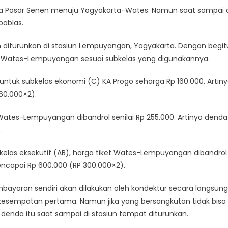
arta Pasar Senen menuju Yogyakarta-Wates. Namun saat sampai 
bablas.
diturunkan di stasiun Lempuyangan, Yogyakarta. Dengan begit
ket Wates-Lempuyangan sesuai subkelas yang digunakannya.
ntuk subkelas ekonomi (C) KA Progo seharga Rp 160.000. Artin
60.000×2).
 Wates-Lempuyangan dibandrol senilai Rp 255.000. Artinya denda
.
las eksekutif (AB), harga tiket Wates-Lempuyangan dibandrol
mencapai Rp 600.000 (RP 300.000×2).
bayaran sendiri akan dilakukan oleh kondektur secara langsung
 kesempatan pertama. Namun jika yang bersangkutan tidak bisa
enda itu saat sampai di stasiun tempat diturunkan.