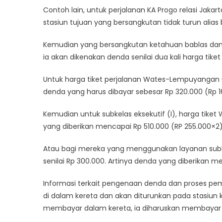
Contoh lain, untuk perjalanan KA Progo relasi Jak
stasiun tujuan yang bersangkutan tidak turun alias 
Kemudian yang bersangkutan ketahuan bablas dan 
ia akan dikenakan denda senilai dua kali harga ti
Untuk harga tiket perjalanan Wates-Lempuyangan u
denda yang harus dibayar sebesar Rp 320.000 (Rp 1
Kemudian untuk subkelas eksekutif (I), harga tiket
yang diberikan mencapai Rp 510.000 (RP 255.000×2)
Atau bagi mereka yang menggunakan layanan subke
senilai Rp 300.000. Artinya denda yang diberikan 
Informasi terkait pengenaan denda dan proses pem
di dalam kereta dan akan diturunkan pada stasiun
membayar dalam kereta, ia diharuskan membayar d