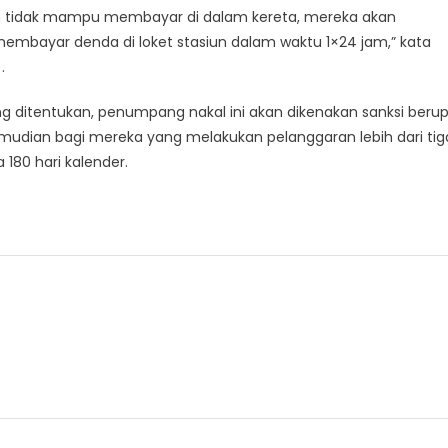
dan tidak mampu membayar di dalam kereta, mereka akan
embayar denda di loket stasiun dalam waktu 1×24 jam,” kata
.
 ditentukan, penumpang nakal ini akan dikenakan sanksi beru
Kemudian bagi mereka yang melakukan pelanggaran lebih dari tig
 180 hari kalender.