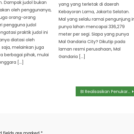
. Dampak judol bukan
yang yang terletak di daerah
sakan oleh penggunanya,
Kebayoran Lama, Jakarta Selatan.
juga orang-orang
Mal yang selalu ramai pengunjung in
ri pengguna judol
punya lahan mencapai 336,279
gatasi praktik judol ini
meter per segi. Siapa yang punya
anya diatasi oleh
Mal Gandaria City? Dikutip pada
saja, melainkan juga
laman resmi perusahaan, Mal
a berbagai pihak, mulai
Gandaria […]
enggara […]
BI Realisasikan Penukaran Uang Tunai Kebutuhan Lebaran Rp 123,7 T
d fields are marked
*