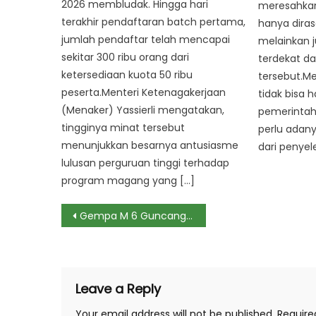
2026 membludak. Hingga hari
meresahkan
terakhir pendaftaran batch pertama,
hanya dira
jumlah pendaftar telah mencapai
melainkan 
sekitar 300 ribu orang dari
terdekat da
ketersediaan kuota 50 ribu
tersebut.Men
peserta.Menteri Ketenagakerjaan
tidak bisa h
(Menaker) Yassierli mengatakan,
pemerintah 
tingginya minat tersebut
perlu adany
menunjukkan besarnya antusiasme
dari penyel
lulusan perguruan tinggi terhadap
program magang yang […]
Post
Gempa M 6 Guncang Jepang, Tak Ada Peringatan Tsunami
navigation
Leave a Reply
Your email address will not be published.
Require