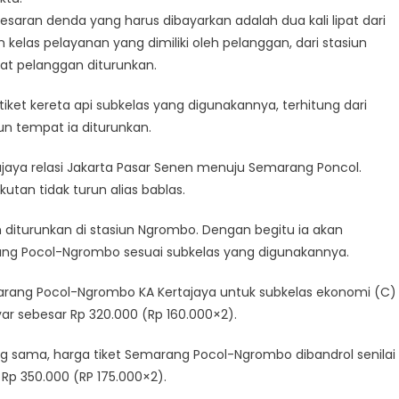
 besaran denda yang harus dibayarkan adalah dua kali lipat dari
n kelas pelayanan yang dimiliki oleh pelanggan, dari stasiun
pat pelanggan diturunkan.
 tiket kereta api subkelas yang digunakannya, terhitung dari
iun tempat ia diturunkan.
ajaya relasi Jakarta Pasar Senen menuju Semarang Poncol.
tan tidak turun alias bablas.
diturunkan di stasiun Ngrombo. Dengan begitu ia akan
arang Pocol-Ngrombo sesuai subkelas yang digunakannya.
emarang Pocol-Ngrombo KA Kertajaya untuk subkelas ekonomi (C)
ar sebesar Rp 320.000 (Rp 160.000×2).
g sama, harga tiket Semarang Pocol-Ngrombo dibandrol senilai
Rp 350.000 (RP 175.000×2).