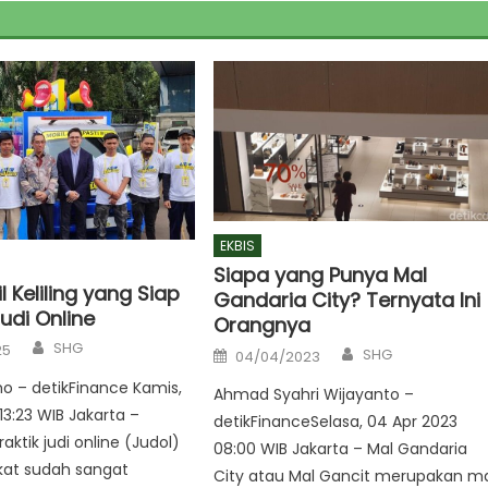
EKBIS
Siapa yang Punya Mal
 Keliling yang Siap
Gandaria City? Ternyata Ini
udi Online
Orangnya
Author
SHG
Author
25
Posted
SHG
04/04/2023
on
o – detikFinance Kamis,
Ahmad Syahri Wijayanto –
13:23 WIB Jakarta –
detikFinanceSelasa, 04 Apr 2023
aktik judi online (Judol)
08:00 WIB Jakarta – Mal Gandaria
kat sudah sangat
City atau Mal Gancit merupakan m