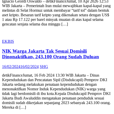
Ignacio Geordi Oswaldo – detikFinanceJumat, 10 Apr 2026 12:53
WIB Jakarta – Pemerintah Iran mulai mewajibkan kapal-kapal yang
melintas di Selat Hormuz untuk membayar “tarif tol” dalam bentuk
aset kripto. Besaran tarif kripto yang dikenakan setara dengan US$
1 atau Rp 17.122 per barel minyak muatan di atas kapal selama
gencatan senjata selama dua minggu […]
EKBIS
NIK Warga Jakarta Tak Sesuai Domisili
Dinonaktifkan, 243.100 Orang Sudah Duluan
Posted
Author
16/02/2024
16/02/2024
SHG
on
detikFinanceJumat, 16 Feb 2024 13:30 WIB Jakarta – Dinas
Kependudukan dan Pencatatan Sipil (Disdukcapil) Pemprov DKI
Jakarta sedang melakukan penataan kependudukan dengan
menonaktifkan Nomor Induk Kependudukan (NIK) warga yang
tidak lagi berdomisili di ibu kota.Kepala Disdukcapil Pemprov DKI
Jakarta Budi Awaluddin mengatakan penataan penduduk sesuai
domisili sudah dikerjakan sepanjang 2023 sebanyak 243.100 orang.
Mereka di […]