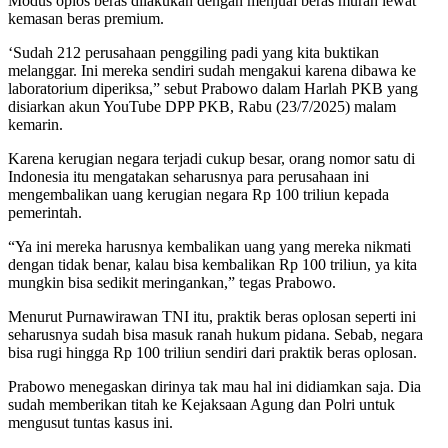
Modus oplos beras dilakukan dengan menjual beras murah lewat
kemasan beras premium.
‘Sudah 212 perusahaan penggiling padi yang kita buktikan
melanggar. Ini mereka sendiri sudah mengakui karena dibawa ke
laboratorium diperiksa,” sebut Prabowo dalam Harlah PKB yang
disiarkan akun YouTube DPP PKB, Rabu (23/7/2025) malam
kemarin.
Karena kerugian negara terjadi cukup besar, orang nomor satu di
Indonesia itu mengatakan seharusnya para perusahaan ini
mengembalikan uang kerugian negara Rp 100 triliun kepada
pemerintah.
“Ya ini mereka harusnya kembalikan uang yang mereka nikmati
dengan tidak benar, kalau bisa kembalikan Rp 100 triliun, ya kita
mungkin bisa sedikit meringankan,” tegas Prabowo.
Menurut Purnawirawan TNI itu, praktik beras oplosan seperti ini
seharusnya sudah bisa masuk ranah hukum pidana. Sebab, negara
bisa rugi hingga Rp 100 triliun sendiri dari praktik beras oplosan.
Prabowo menegaskan dirinya tak mau hal ini didiamkan saja. Dia
sudah memberikan titah ke Kejaksaan Agung dan Polri untuk
mengusut tuntas kasus ini.