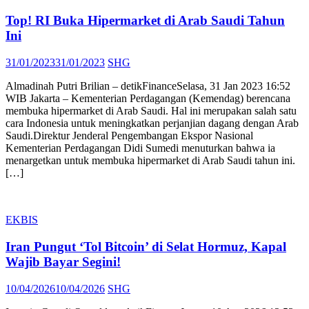
Top! RI Buka Hipermarket di Arab Saudi Tahun
Ini
Posted
Author
31/01/2023
31/01/2023
SHG
on
Almadinah Putri Brilian – detikFinanceSelasa, 31 Jan 2023 16:52
WIB Jakarta – Kementerian Perdagangan (Kemendag) berencana
membuka hipermarket di Arab Saudi. Hal ini merupakan salah satu
cara Indonesia untuk meningkatkan perjanjian dagang dengan Arab
Saudi.Direktur Jenderal Pengembangan Ekspor Nasional
Kementerian Perdagangan Didi Sumedi menuturkan bahwa ia
menargetkan untuk membuka hipermarket di Arab Saudi tahun ini.
[…]
EKBIS
Iran Pungut ‘Tol Bitcoin’ di Selat Hormuz, Kapal
Wajib Bayar Segini!
Posted
Author
10/04/2026
10/04/2026
SHG
on