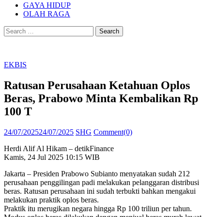
GAYA HIDUP
OLAH RAGA
Search
for:
EKBIS
Ratusan Perusahaan Ketahuan Oplos
Beras, Prabowo Minta Kembalikan Rp
100 T
Posted
Author
24/07/2025
24/07/2025
SHG
Comment(0)
on
Herdi Alif Al Hikam – detikFinance
Kamis, 24 Jul 2025 10:15 WIB
Jakarta – Presiden Prabowo Subianto menyatakan sudah 212
perusahaan penggilingan padi melakukan pelanggaran distribusi
beras. Ratusan perusahaan ini sudah terbukti bahkan mengakui
melakukan praktik oplos beras.
Praktik itu merugikan negara hingga Rp 100 triliun per tahun.