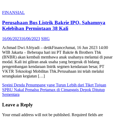
FINANSIAL
Perusahaan Bus Listrik Bakrie IPO, Sahamnya
Kelebihan Permintaan 38 Kali
Posted
Author
16/06/2023
16/06/2023
SHG
on
Achmad Dwi Afriyadi – detikFinanceJumat, 16 Jun 2023 14:00
WIB Jakarta – Beberapa hari ini PT Bakrie & Brothers Tbk
(BNBR) akan kembali membawa anak usahanya melantai di pasar
modal. Kali ini giliran anak usaha yang bergerak di bidang
pengembangan kendaraan listrik segmen kendaraan besar, PT
VKTR Teknologi Mobilitas Tbk.Perusahaan ini telah melalui
serangkaian kegiatan […]
Post
Segini Denda Penumpang yang Turun Lebih dari Tiket Tujuan
SPBU Nakal Pemalsu Pertamax di Cimanggis Depok Ditutup
navigation
Sementara
Leave a Reply
Your email address will not be published.
Required fields are