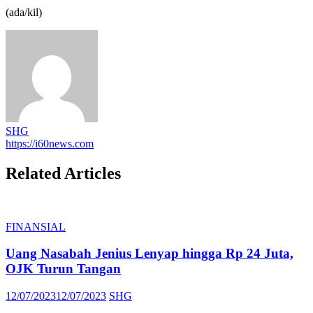
(ada/kil)
SHG
https://i60news.com
Related Articles
FINANSIAL
Uang Nasabah Jenius Lenyap hingga Rp 24 Juta,
OJK Turun Tangan
Posted
Author
12/07/2023
12/07/2023
SHG
on