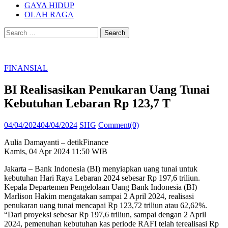
GAYA HIDUP
OLAH RAGA
Search
for:
FINANSIAL
BI Realisasikan Penukaran Uang Tunai
Kebutuhan Lebaran Rp 123,7 T
Posted
Author
04/04/2024
04/04/2024
SHG
Comment(0)
on
Aulia Damayanti – detikFinance
Kamis, 04 Apr 2024 11:50 WIB
Jakarta – Bank Indonesia (BI) menyiapkan uang tunai untuk
kebutuhan Hari Raya Lebaran 2024 sebesar Rp 197,6 triliun.
Kepala Departemen Pengelolaan Uang Bank Indonesia (BI)
Marlison Hakim mengatakan sampai 2 April 2024, realisasi
penukaran uang tunai mencapai Rp 123,72 triliun atau 62,62%.
“Dari proyeksi sebesar Rp 197,6 triliun, sampai dengan 2 April
2024, pemenuhan kebutuhan kas periode RAFI telah terealisasi Rp