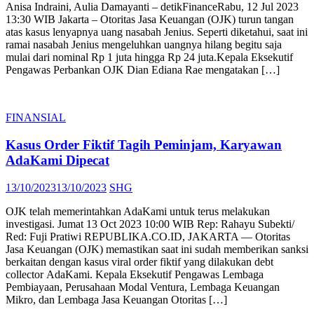
Anisa Indraini, Aulia Damayanti – detikFinanceRabu, 12 Jul 2023
13:30 WIB Jakarta – Otoritas Jasa Keuangan (OJK) turun tangan
atas kasus lenyapnya uang nasabah Jenius. Seperti diketahui, saat ini
ramai nasabah Jenius mengeluhkan uangnya hilang begitu saja
mulai dari nominal Rp 1 juta hingga Rp 24 juta.Kepala Eksekutif
Pengawas Perbankan OJK Dian Ediana Rae mengatakan […]
FINANSIAL
Kasus Order Fiktif Tagih Peminjam, Karyawan
AdaKami Dipecat
Posted
Author
13/10/2023
13/10/2023
SHG
on
OJK telah memerintahkan AdaKami untuk terus melakukan
investigasi. Jumat 13 Oct 2023 10:00 WIB Rep: Rahayu Subekti/
Red: Fuji Pratiwi REPUBLIKA.CO.ID, JAKARTA — Otoritas
Jasa Keuangan (OJK) memastikan saat ini sudah memberikan sanksi
berkaitan dengan kasus viral order fiktif yang dilakukan debt
collector AdaKami. Kepala Eksekutif Pengawas Lembaga
Pembiayaan, Perusahaan Modal Ventura, Lembaga Keuangan
Mikro, dan Lembaga Jasa Keuangan Otoritas […]