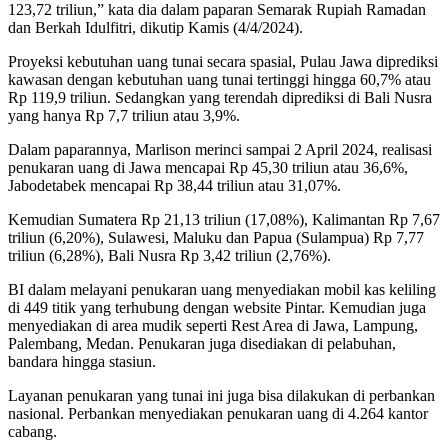
123,72 triliun,” kata dia dalam paparan Semarak Rupiah Ramadan
dan Berkah Idulfitri, dikutip Kamis (4/4/2024).
Proyeksi kebutuhan uang tunai secara spasial, Pulau Jawa diprediksi
kawasan dengan kebutuhan uang tunai tertinggi hingga 60,7% atau
Rp 119,9 triliun. Sedangkan yang terendah diprediksi di Bali Nusra
yang hanya Rp 7,7 triliun atau 3,9%.
Dalam paparannya, Marlison merinci sampai 2 April 2024, realisasi
penukaran uang di Jawa mencapai Rp 45,30 triliun atau 36,6%,
Jabodetabek mencapai Rp 38,44 triliun atau 31,07%.
Kemudian Sumatera Rp 21,13 triliun (17,08%), Kalimantan Rp 7,67
triliun (6,20%), Sulawesi, Maluku dan Papua (Sulampua) Rp 7,77
triliun (6,28%), Bali Nusra Rp 3,42 triliun (2,76%).
BI dalam melayani penukaran uang menyediakan mobil kas keliling
di 449 titik yang terhubung dengan website Pintar. Kemudian juga
menyediakan di area mudik seperti Rest Area di Jawa, Lampung,
Palembang, Medan. Penukaran juga disediakan di pelabuhan,
bandara hingga stasiun.
Layanan penukaran yang tunai ini juga bisa dilakukan di perbankan
nasional. Perbankan menyediakan penukaran uang di 4.264 kantor
cabang.