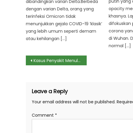
putih yang 
dibandingkan varian Delta.Berbeda
opacity men
dengan varian Delta, orang yang
khasnya. La
terinfeksi Omicron tidak
difokuskan 
menunjukkan gejala COVID-19 ‘klasik’
corona yang
yang lebih umum seperti demam
di Wuhan. D
atau kehilangan […]
normal […]
Post
Kasus Penyakit Menular Seks Melonjak di Eropa, Inikah Pemicunya?
navigation
Leave a Reply
Your email address will not be published.
Require
Comment
*