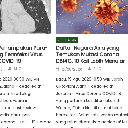
KESEHATAN
 Penampakan Paru-
Daftar Negara Asia yang
 Terinfeksi Virus
Temukan Mutasi Corona
COVID-19
D614G, 10 Kali Lebih Menular
Author
Author
Posted
SHG
SHG
20
21/08/2020
on
eb 2020 08:58 WIB AN
Rabu, 19 Agu 2020 10:50 WIB Sarah
diarja – detikHealth
Oktaviani Alam – detikHealth
ra ahli radiologi
Jakarta – Virus Corona COVID-19
l baru-baru ini
yang pertama kali ditemukan di
ikan hasil review
Wuhan, China kini diketahui telah
ndisi paru-paru
bermutasi. Salah satu varian mutas
s corona COVID-19. Bercak
yang telah ditemukan adalah D614G