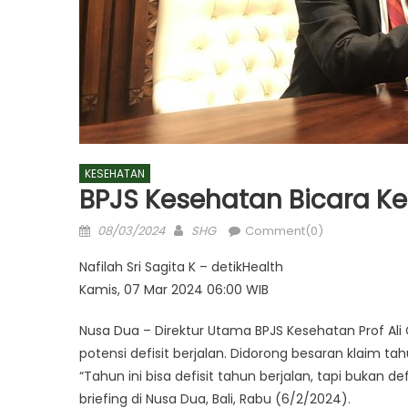
KESEHATAN
BPJS Kesehatan Bicara K
Posted
Author
08/03/2024
SHG
Comment(0)
on
Nafilah Sri Sagita K – detikHealth
Kamis, 07 Mar 2024 06:00 WIB
Nusa Dua – Direktur Utama BPJS Kesehatan Prof Ali
potensi defisit berjalan. Didorong besaran klaim tahu
“Tahun ini bisa defisit tahun berjalan, tapi bukan d
briefing di Nusa Dua, Bali, Rabu (6/2/2024).