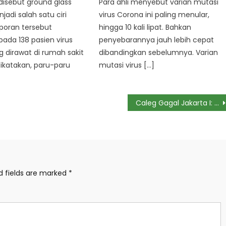
disebut ground glass
Para ahli menyebut varian mutasi
jadi salah satu ciri
virus Corona ini paling menular,
poran tersebut
hingga 10 kali lipat. Bahkan
pada 138 pasien virus
penyebarannya jauh lebih cepat
 dirawat di rumah sakit
dibandingkan sebelumnya. Varian
ikatakan, paru-paru
mutasi virus […]
Caleg Gagal Jakarta I: Menpora Dito, Faldo Maldini, Yusuf Mansur, Hingga Aiman
d fields are marked
*