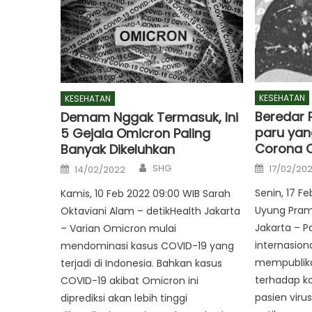
KESEHATAN
KESEHATAN
Beredar
Demam Nggak Termasuk, Ini
paru yang
5 Gejala Omicron Paling
Corona 
Banyak Dikeluhkan
Author
Posted
Posted
SHG
17/02/20
14/02/2022
on
on
Senin, 17 F
Kamis, 10 Feb 2022 09:00 WIB Sarah
Uyung Pramu
Oktaviani Alam – detikHealth Jakarta
Jakarta – Pa
– Varian Omicron mulai
internasiona
mendominasi kasus COVID-19 yang
mempublikas
terjadi di Indonesia. Bahkan kasus
terhadap ko
COVID-19 akibat Omicron ini
pasien viru
diprediksi akan lebih tinggi