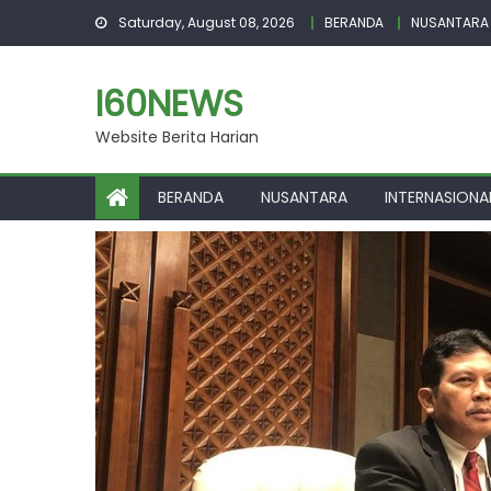
Skip
Saturday, August 08, 2026
BERANDA
NUSANTARA
to
content
I60NEWS
Website Berita Harian
BERANDA
NUSANTARA
INTERNASIONA