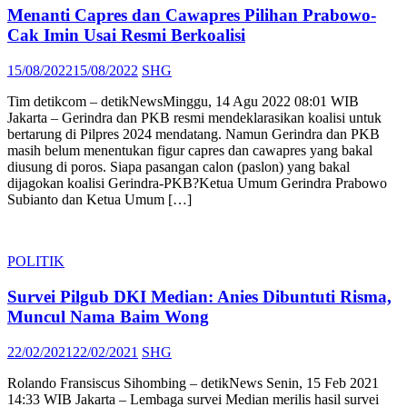
Menanti Capres dan Cawapres Pilihan Prabowo-
Cak Imin Usai Resmi Berkoalisi
Posted
Author
15/08/2022
15/08/2022
SHG
on
Tim detikcom – detikNewsMinggu, 14 Agu 2022 08:01 WIB
Jakarta – Gerindra dan PKB resmi mendeklarasikan koalisi untuk
bertarung di Pilpres 2024 mendatang. Namun Gerindra dan PKB
masih belum menentukan figur capres dan cawapres yang bakal
diusung di poros. Siapa pasangan calon (paslon) yang bakal
dijagokan koalisi Gerindra-PKB?Ketua Umum Gerindra Prabowo
Subianto dan Ketua Umum […]
POLITIK
Survei Pilgub DKI Median: Anies Dibuntuti Risma,
Muncul Nama Baim Wong
Posted
Author
22/02/2021
22/02/2021
SHG
on
Rolando Fransiscus Sihombing – detikNews Senin, 15 Feb 2021
14:33 WIB Jakarta – Lembaga survei Median merilis hasil survei