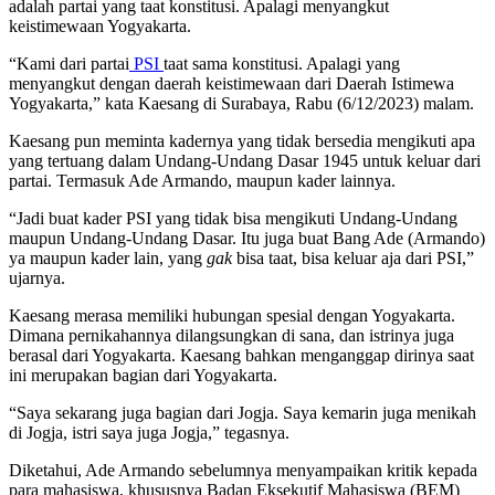
adalah partai yang taat konstitusi. Apalagi menyangkut
keistimewaan Yogyakarta.
“Kami dari partai
PSI
taat sama konstitusi. Apalagi yang
menyangkut dengan daerah keistimewaan dari Daerah Istimewa
Yogyakarta,” kata Kaesang di Surabaya, Rabu (6/12/2023) malam.
Kaesang pun meminta kadernya yang tidak bersedia mengikuti apa
yang tertuang dalam Undang-Undang Dasar 1945 untuk keluar dari
partai. Termasuk Ade Armando, maupun kader lainnya.
“Jadi buat kader PSI yang tidak bisa mengikuti Undang-Undang
maupun Undang-Undang Dasar. Itu juga buat Bang Ade (Armando)
ya maupun kader lain, yang
gak
bisa taat, bisa keluar aja dari PSI,”
ujarnya.
Kaesang merasa memiliki hubungan spesial dengan Yogyakarta.
Dimana pernikahannya dilangsungkan di sana, dan istrinya juga
berasal dari Yogyakarta. Kaesang bahkan menganggap dirinya saat
ini merupakan bagian dari Yogyakarta.
“Saya sekarang juga bagian dari Jogja. Saya kemarin juga menikah
di Jogja, istri saya juga Jogja,” tegasnya.
Diketahui, Ade Armando sebelumnya menyampaikan kritik kepada
para mahasiswa, khususnya Badan Eksekutif Mahasiswa (BEM)