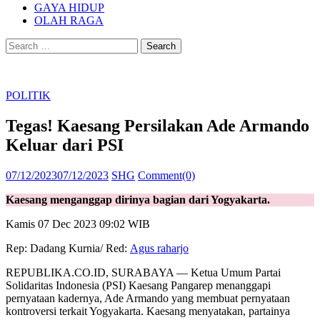
GAYA HIDUP
OLAH RAGA
Search
for:
POLITIK
Tegas! Kaesang Persilakan Ade Armando
Keluar dari PSI
Posted
Author
07/12/2023
07/12/2023
SHG
Comment(0)
on
Kaesang menganggap dirinya bagian dari Yogyakarta.
Kamis 07 Dec 2023 09:02 WIB
Rep: Dadang Kurnia/ Red:
Agus raharjo
REPUBLIKA.CO.ID, SURABAYA — Ketua Umum Partai
Solidaritas Indonesia (PSI) Kaesang Pangarep menanggapi
pernyataan kadernya, Ade Armando yang membuat pernyataan
kontroversi terkait Yogyakarta. Kaesang menyatakan, partainya