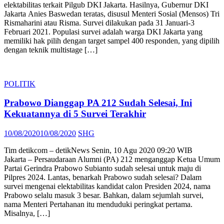
elektabilitas terkait Pilgub DKI Jakarta. Hasilnya, Gubernur DKI
Jakarta Anies Baswedan teratas, disusul Menteri Sosial (Mensos) Tri
Rismaharini atau Risma. Survei dilakukan pada 31 Januari-3
Februari 2021. Populasi survei adalah warga DKI Jakarta yang
memiliki hak pilih dengan target sampel 400 responden, yang dipilih
dengan teknik multistage […]
POLITIK
Prabowo Dianggap PA 212 Sudah Selesai, Ini
Kekuatannya di 5 Survei Terakhir
Posted
Author
10/08/2020
10/08/2020
SHG
on
Tim detikcom – detikNews Senin, 10 Agu 2020 09:20 WIB
Jakarta – Persaudaraan Alumni (PA) 212 menganggap Ketua Umum
Partai Gerindra Prabowo Subianto sudah selesai untuk maju di
Pilpres 2024. Lantas, benarkah Prabowo sudah selesai? Dalam
survei mengenai elektabilitas kandidat calon Presiden 2024, nama
Prabowo selalu masuk 3 besar. Bahkan, dalam sejumlah survei,
nama Menteri Pertahanan itu menduduki peringkat pertama.
Misalnya, […]