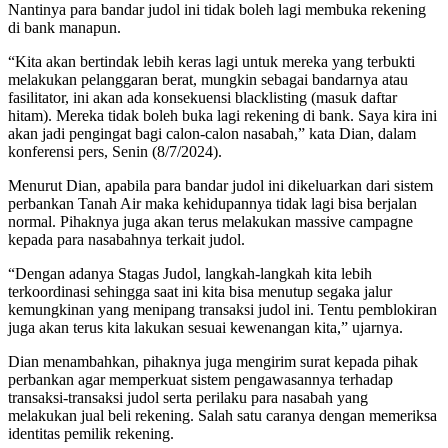
Nantinya para bandar judol ini tidak boleh lagi membuka rekening
di bank manapun.
“Kita akan bertindak lebih keras lagi untuk mereka yang terbukti
melakukan pelanggaran berat, mungkin sebagai bandarnya atau
fasilitator, ini akan ada konsekuensi blacklisting (masuk daftar
hitam). Mereka tidak boleh buka lagi rekening di bank. Saya kira ini
akan jadi pengingat bagi calon-calon nasabah,” kata Dian, dalam
konferensi pers, Senin (8/7/2024).
Menurut Dian, apabila para bandar judol ini dikeluarkan dari sistem
perbankan Tanah Air maka kehidupannya tidak lagi bisa berjalan
normal. Pihaknya juga akan terus melakukan massive campagne
kepada para nasabahnya terkait judol.
“Dengan adanya Stagas Judol, langkah-langkah kita lebih
terkoordinasi sehingga saat ini kita bisa menutup segaka jalur
kemungkinan yang menipang transaksi judol ini. Tentu pemblokiran
juga akan terus kita lakukan sesuai kewenangan kita,” ujarnya.
Dian menambahkan, pihaknya juga mengirim surat kepada pihak
perbankan agar memperkuat sistem pengawasannya terhadap
transaksi-transaksi judol serta perilaku para nasabah yang
melakukan jual beli rekening. Salah satu caranya dengan memeriksa
identitas pemilik rekening.