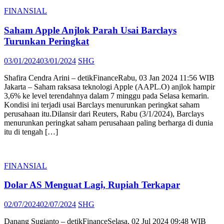
FINANSIAL
Saham Apple Anjlok Parah Usai Barclays
Turunkan Peringkat
Posted
Author
03/01/2024
03/01/2024
SHG
on
Shafira Cendra Arini – detikFinanceRabu, 03 Jan 2024 11:56 WIB
Jakarta – Saham raksasa teknologi Apple (AAPL.O) anjlok hampir
3,6% ke level terendahnya dalam 7 minggu pada Selasa kemarin.
Kondisi ini terjadi usai Barclays menurunkan peringkat saham
perusahaan itu.Dilansir dari Reuters, Rabu (3/1/2024), Barclays
menurunkan peringkat saham perusahaan paling berharga di dunia
itu di tengah […]
FINANSIAL
Dolar AS Menguat Lagi, Rupiah Terkapar
Posted
Author
02/07/2024
02/07/2024
SHG
on
Danang Sugianto – detikFinanceSelasa, 02 Jul 2024 09:48 WIB