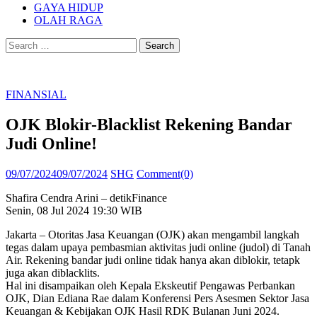
GAYA HIDUP
OLAH RAGA
Search
for:
FINANSIAL
OJK Blokir-Blacklist Rekening Bandar
Judi Online!
Posted
Author
09/07/2024
09/07/2024
SHG
Comment(0)
on
Shafira Cendra Arini – detikFinance
Senin, 08 Jul 2024 19:30 WIB
Jakarta – Otoritas Jasa Keuangan (OJK) akan mengambil langkah
tegas dalam upaya pembasmian aktivitas judi online (judol) di Tanah
Air. Rekening bandar judi online tidak hanya akan diblokir, tetapk
juga akan diblacklits.
Hal ini disampaikan oleh Kepala Ekskeutif Pengawas Perbankan
OJK, Dian Ediana Rae dalam Konferensi Pers Asesmen Sektor Jasa
Keuangan & Kebijakan OJK Hasil RDK Bulanan Juni 2024.