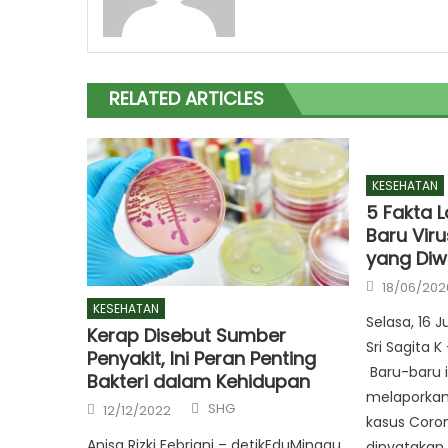
RELATED ARTICLES
KESEHATAN
5 Fakta 
Baru Viru
yang Di
Posted
18/06/202
on
KESEHATAN
Selasa, 16 J
Kerap Disebut Sumber
Sri Sagita K
Penyakit, Ini Peran Penting
Baru-baru i
Bakteri dalam Kehidupan
melaporkan
Author
Posted
SHG
12/12/2022
on
kasus Coron
Anisa Rizki Febriani – detikEduMinggu,
dinyatakan