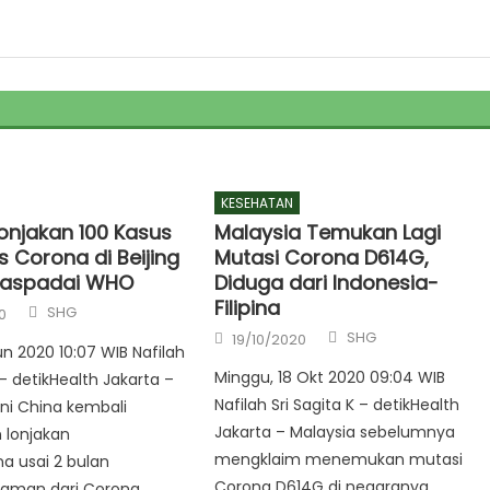
KESEHATAN
Lonjakan 100 Kasus
Malaysia Temukan Lagi
s Corona di Beijing
Mutasi Corona D614G,
waspadai WHO
Diduga dari Indonesia-
Filipina
Author
SHG
0
Author
Posted
SHG
19/10/2020
on
un 2020 10:07 WIB Nafilah
Minggu, 18 Okt 2020 09:04 WIB
 – detikHealth Jakarta –
Nafilah Sri Sagita K – detikHealth
ni China kembali
Jakarta – Malaysia sebelumnya
 lonjakan
mengklaim menemukan mutasi
a usai 2 bulan
Corona D614G di negaranya.
 aman dari Corona.