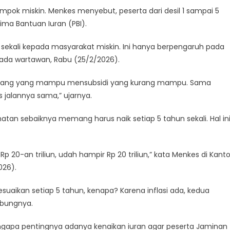
pok miskin. Menkes menyebut, peserta dari desil 1 sampai 5
ma Bantuan Iuran (PBI).
sekali kepada masyarakat miskin. Ini hanya berpengaruh pada
ada wartawan, Rabu (25/2/2026).
g orang yang mampu mensubsidi yang kurang mampu. Sama
s jalannya sama,” ujarnya.
an sebaiknya memang harus naik setiap 5 tahun sekali. Hal in
Rp 20-an triliun, udah hampir Rp 20 triliun,” kata Menkes di Kanto
026).
esuaikan setiap 5 tahun, kenapa? Karena inflasi ada, kedua
mbungnya.
ngapa pentingnya adanya kenaikan iuran agar peserta Jaminan