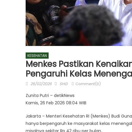
KESEHATAN
Menkes Pastikan Kenaika
Pengaruhi Kelas Menenga
Posted
Author
26/02/2026
SHG
Comment(0)
on
Zunita Putri – detikNews
Kamis, 26 Feb 2026 08:04 WIB
Jakarta – Menteri Kesehatan RI (Menkes) Budi Gun
hanya berpengaruh ke masyarakat kelas menengah 
misalnya sekitar Rp 42 ribu per bulan.