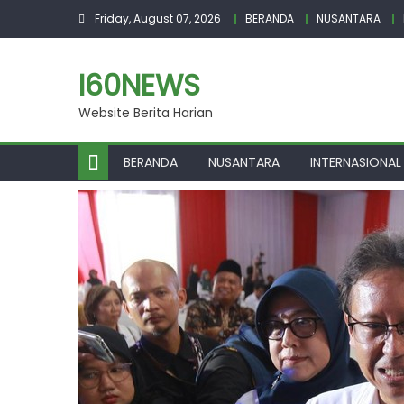
Skip
Friday, August 07, 2026
BERANDA
NUSANTARA
to
content
I60NEWS
Website Berita Harian
BERANDA
NUSANTARA
INTERNASIONAL