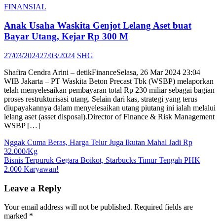
FINANSIAL
Anak Usaha Waskita Genjot Lelang Aset buat
Bayar Utang, Kejar Rp 300 M
Posted
Author
27/03/2024
27/03/2024
SHG
on
Shafira Cendra Arini – detikFinanceSelasa, 26 Mar 2024 23:04
WIB Jakarta – PT Waskita Beton Precast Tbk (WSBP) melaporkan
telah menyelesaikan pembayaran total Rp 230 miliar sebagai bagian
proses restrukturisasi utang. Selain dari kas, strategi yang terus
diupayakannya dalam menyelesaikan utang piutang ini ialah melalui
lelang aset (asset disposal).Director of Finance & Risk Management
WSBP […]
Post
Nggak Cuma Beras, Harga Telur Juga Ikutan Mahal Jadi Rp
32.000/Kg
navigation
Bisnis Terpuruk Gegara Boikot, Starbucks Timur Tengah PHK
2.000 Karyawan!
Leave a Reply
Your email address will not be published.
Required fields are
marked
*