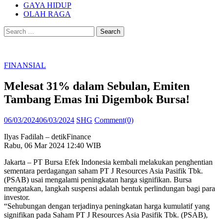
GAYA HIDUP
OLAH RAGA
Search
for:
FINANSIAL
Melesat 31% dalam Sebulan, Emiten
Tambang Emas Ini Digembok Bursa!
Posted
Author
06/03/2024
06/03/2024
SHG
Comment(0)
on
Ilyas Fadilah – detikFinance
Rabu, 06 Mar 2024 12:40 WIB
Jakarta – PT Bursa Efek Indonesia kembali melakukan penghentian
sementara perdagangan saham PT J Resources Asia Pasifik Tbk.
(PSAB) usai mengalami peningkatan harga signifikan. Bursa
mengatakan, langkah suspensi adalah bentuk perlindungan bagi para
investor.
“Sehubungan dengan terjadinya peningkatan harga kumulatif yang
signifikan pada Saham PT J Resources Asia Pasifik Tbk. (PSAB),