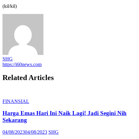
(kil/kil)
SHG
https://i60news.com
Related Articles
FINANSIAL
Harga Emas Hari Ini Naik Lagi! Jadi Segini Nih
Sekarang
Posted
Author
04/08/2023
04/08/2023
SHG
on