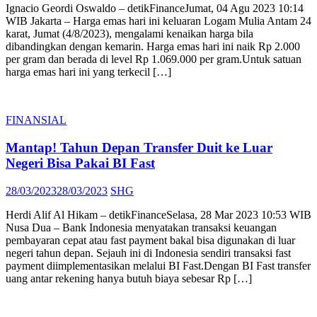
Ignacio Geordi Oswaldo – detikFinanceJumat, 04 Agu 2023 10:14
WIB Jakarta – Harga emas hari ini keluaran Logam Mulia Antam 24
karat, Jumat (4/8/2023), mengalami kenaikan harga bila
dibandingkan dengan kemarin. Harga emas hari ini naik Rp 2.000
per gram dan berada di level Rp 1.069.000 per gram.Untuk satuan
harga emas hari ini yang terkecil […]
FINANSIAL
Mantap! Tahun Depan Transfer Duit ke Luar
Negeri Bisa Pakai BI Fast
Posted
Author
28/03/2023
28/03/2023
SHG
on
Herdi Alif Al Hikam – detikFinanceSelasa, 28 Mar 2023 10:53 WIB
Nusa Dua – Bank Indonesia menyatakan transaksi keuangan
pembayaran cepat atau fast payment bakal bisa digunakan di luar
negeri tahun depan. Sejauh ini di Indonesia sendiri transaksi fast
payment diimplementasikan melalui BI Fast.Dengan BI Fast transfer
uang antar rekening hanya butuh biaya sebesar Rp […]