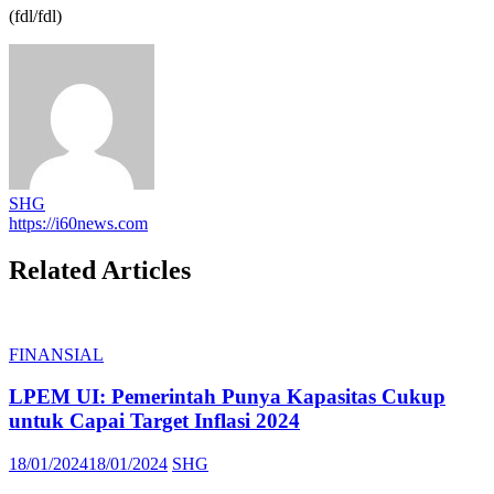
(fdl/fdl)
SHG
https://i60news.com
Related Articles
FINANSIAL
LPEM UI: Pemerintah Punya Kapasitas Cukup
untuk Capai Target Inflasi 2024
Posted
Author
18/01/2024
18/01/2024
SHG
on