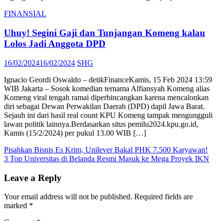
FINANSIAL
Uhuy! Segini Gaji dan Tunjangan Komeng kalau
Lolos Jadi Anggota DPD
Posted
Author
16/02/2024
16/02/2024
SHG
on
Ignacio Geordi Oswaldo – detikFinanceKamis, 15 Feb 2024 13:59
WIB Jakarta – Sosok komedian ternama Alfiansyah Komeng alias
Komeng viral tengah ramai diperbincangkan karena mencalonkan
diri sebagai Dewan Perwakilan Daerah (DPD) dapil Jawa Barat.
Sejauh ini dari hasil real count KPU Komeng tampak mengungguli
lawan politik lainnya.Berdasarkan situs pemilu2024.kpu.go.id,
Kamis (15/2/2024) per pukul 13.00 WIB […]
Post
Pisahkan Bisnis Es Krim, Unilever Bakal PHK 7.500 Karyawan!
3 Top Universitas di Belanda Resmi Masuk ke Mega Proyek IKN
navigation
Leave a Reply
Your email address will not be published.
Required fields are
marked
*