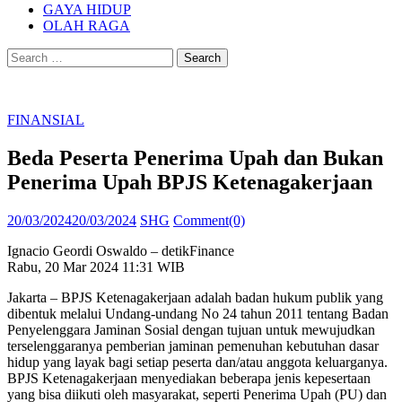
GAYA HIDUP
OLAH RAGA
Search
for:
FINANSIAL
Beda Peserta Penerima Upah dan Bukan
Penerima Upah BPJS Ketenagakerjaan
Posted
Author
20/03/2024
20/03/2024
SHG
Comment(0)
on
Ignacio Geordi Oswaldo – detikFinance
Rabu, 20 Mar 2024 11:31 WIB
Jakarta – BPJS Ketenagakerjaan adalah badan hukum publik yang
dibentuk melalui Undang-undang No 24 tahun 2011 tentang Badan
Penyelenggara Jaminan Sosial dengan tujuan untuk mewujudkan
terselenggaranya pemberian jaminan pemenuhan kebutuhan dasar
hidup yang layak bagi setiap peserta dan/atau anggota keluarganya.
BPJS Ketenagakerjaan menyediakan beberapa jenis kepesertaan
yang bisa diikuti oleh masyarakat, seperti Penerima Upah (PU) dan