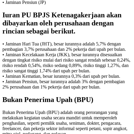
• Jaminan Pensiun (JP)
Iuran PU BPJS Ketenagakerjaan akan
dibayarkan oleh perusahaan dengan
rincian sebagai berikut.
• Jaminan Hari Tua (JHT), besar iurannya adalah 5,7% dengan
pembagian 3,7% perusahaan dan 2% pekerja dari upah per bulan.
• Jaminan Kecelakaan Kerja (JKK), besar iurannya disesuaikan
dengan tingkat risiko mulai dari risiko sangat rendah sebesar 0,24%,
risiko rendah 0,54%, risiko sedang 0,89%, risiko tinggi 1,27%, dan
risiko sangat tinggi 1,74% dari upah per bulan.
• Jaminan Kematian, besar iurannya 0,3% dari upah per bulan.
• Jaminan Pensiun, besar iurannya adalah 3% dengan pembagian
2% perusahaan dan 1% pekerja dari upah per bulan.
Bukan Penerima Upah (BPU)
Bukan Penerima Upah (BPU) adalah orang perorangan yang
melakukan kegiatan usaha secara mandiri untuk memperoleh
penghasilan, seperti pemilik usaha, seniman, dokter, pengacara,
freelancer, dan pekerja sektor informal seperti petani, sopir angkot,
mitra ojol, pedagang, dan nelayan.