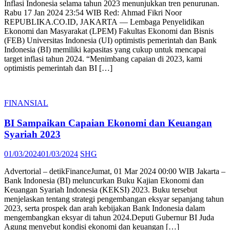
Inflasi Indonesia selama tahun 2023 menunjukkan tren penurunan.
Rabu 17 Jan 2024 23:54 WIB Red: Ahmad Fikri Noor
REPUBLIKA.CO.ID, JAKARTA — Lembaga Penyelidikan
Ekonomi dan Masyarakat (LPEM) Fakultas Ekonomi dan Bisnis
(FEB) Universitas Indonesia (UI) optimistis pemerintah dan Bank
Indonesia (BI) memiliki kapasitas yang cukup untuk mencapai
target inflasi tahun 2024. “Menimbang capaian di 2023, kami
optimistis pemerintah dan BI […]
FINANSIAL
BI Sampaikan Capaian Ekonomi dan Keuangan
Syariah 2023
Posted
Author
01/03/2024
01/03/2024
SHG
on
Advertorial – detikFinanceJumat, 01 Mar 2024 00:00 WIB Jakarta –
Bank Indonesia (BI) meluncurkan Buku Kajian Ekonomi dan
Keuangan Syariah Indonesia (KEKSI) 2023. Buku tersebut
menjelaskan tentang strategi pengembangan eksyar sepanjang tahun
2023, serta prospek dan arah kebijakan Bank Indonesia dalam
mengembangkan eksyar di tahun 2024.Deputi Gubernur BI Juda
Agung menyebut kondisi ekonomi dan keuangan […]