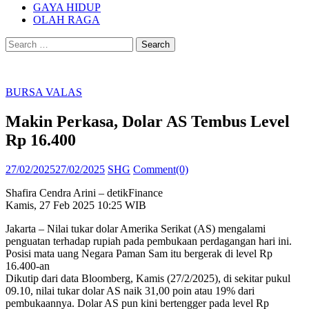
GAYA HIDUP
OLAH RAGA
Search
for:
BURSA VALAS
Makin Perkasa, Dolar AS Tembus Level
Rp 16.400
Posted
Author
27/02/2025
27/02/2025
SHG
Comment(0)
on
Shafira Cendra Arini – detikFinance
Kamis, 27 Feb 2025 10:25 WIB
Jakarta – Nilai tukar dolar Amerika Serikat (AS) mengalami
penguatan terhadap rupiah pada pembukaan perdagangan hari ini.
Posisi mata uang Negara Paman Sam itu bergerak di level Rp
16.400-an
Dikutip dari data Bloomberg, Kamis (27/2/2025), di sekitar pukul
09.10, nilai tukar dolar AS naik 31,00 poin atau 19% dari
pembukaannya. Dolar AS pun kini bertengger pada level Rp