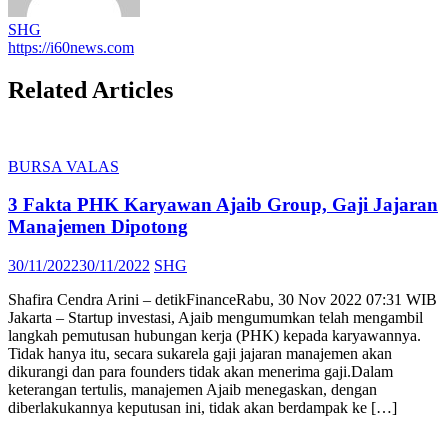
SHG
https://i60news.com
Related Articles
BURSA VALAS
3 Fakta PHK Karyawan Ajaib Group, Gaji Jajaran
Manajemen Dipotong
Posted
Author
30/11/2022
30/11/2022
SHG
on
Shafira Cendra Arini – detikFinanceRabu, 30 Nov 2022 07:31 WIB
Jakarta – Startup investasi, Ajaib mengumumkan telah mengambil
langkah pemutusan hubungan kerja (PHK) kepada karyawannya.
Tidak hanya itu, secara sukarela gaji jajaran manajemen akan
dikurangi dan para founders tidak akan menerima gaji.Dalam
keterangan tertulis, manajemen Ajaib menegaskan, dengan
diberlakukannya keputusan ini, tidak akan berdampak ke […]