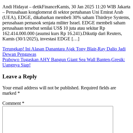
on
Andi Hidayat – detikFinanceKamis, 30 Jan 2025 11:20 WIB Jakarta
– Perusahaan konglomerat di sektor pertahanan Uni Emirat Arab
(UEA), EDGE, dikabarkan membeli 30% saham Thirdeye Systems,
perusahaan pemasok senjata militer Israel. EDGE membeli saham
perusahaan tersebut senilai US$ 10 juta atau sekitar Rp
162.414.000.000 (asumsi kurs Rp 16.241).Dikutip dari Reuters,
Kamis (30/1/2025), investasi EDGE […]
Post
Terungkap! Ini Alasan Danantara Ajak Tony Blair-Ray Dalio Jadi
Dewan Pengawas
navigation
Prabowo Tugaskan AHY Bangun Giant Sea Wall Banten-Gresik:
Uangnya Siap!
Leave a Reply
Your email address will not be published.
Required fields are
marked
*
Comment
*