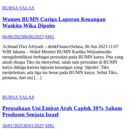
BURSA VALAS
Wamen BUMN Curiga Laporan Keuangan
Waskita-Wika Dipoles
Posted
Author
06/06/2023
06/06/2023
SHG
on
Achmad Dwi Afriyadi – detikFinanceSelasa, 06 Jun 2023 11:07
WIB Jakarta – Wakil Menteri BUMN Kartika Wirjoatmodjo
mengidentifikasi berbagai persoalan pada BUMN karya. Pria yang
akrab disapa Tiko itu menyebut, salah satu persoalan di BUMN
karya diduga karena laporan keuangan yang ‘dipoles’.Tiko
menjelaskan, ada tiga isu besar pada BUMN karya. Sebut Tiko,
pertama, dari sisi […]
BURSA VALAS
Perusahaan Uni Emirat Arab Caplok 30% Saham
Produsen Senjata Israel
Posted
Author
30/01/2025
30/01/2025
SHG