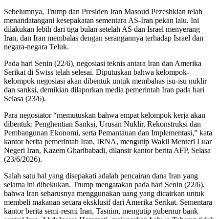
Sebelumnya, Trump dan Presiden Iran Masoud Pezeshkian telah
menandatangani kesepakatan sementara AS-Iran pekan lalu. Ini
dilakukan lebih dari tiga bulan setelah AS dan Israel menyerang
Iran, dan Iran membalas dengan serangannya terhadap Israel dan
negara-negara Teluk.
Pada hari Senin (22/6), negosiasi teknis antara Iran dan Amerika
Serikat di Swiss telah selesai. Diputuskan bahwa kelompok-
kelompok negosiasi akan dibentuk untuk membahas isu-isu nuklir
dan sanksi, demikian dilaporkan media pemerintah Iran pada hari
Selasa (23/6).
Para negosiator “memutuskan bahwa empat kelompok kerja akan
dibentuk: Penghentian Sanksi, Urusan Nuklir, Rekonstruksi dan
Pembangunan Ekonomi, serta Pemantauan dan Implementasi,” kata
kantor berita pemerintah Iran, IRNA, mengutip Wakil Menteri Luar
Negeri Iran, Kazem Gharibabadi, dilansir kantor berita AFP, Selasa
(23/6/2026).
Salah satu hal yang disepakati adalah pencairan dana Iran yang
selama ini dibekukan. Trump mengatakan pada hari Senin (22/6),
bahwa Iran seharusnya menggunakan uang yang dicairkan untuk
membeli makanan secara eksklusif dari Amerika Serikat. Sementara
kantor berita semi-resmi Iran, Tasnim, mengutip gubernur bank