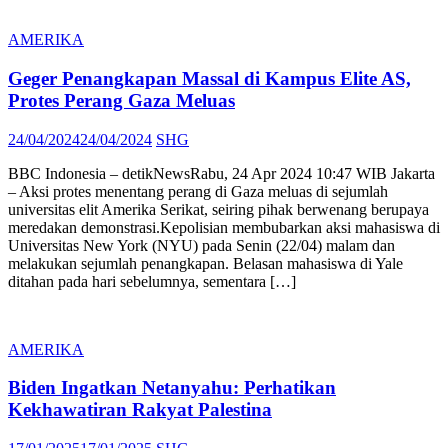
AMERIKA
Geger Penangkapan Massal di Kampus Elite AS,
Protes Perang Gaza Meluas
Posted
Author
24/04/2024
24/04/2024
SHG
on
BBC Indonesia – detikNewsRabu, 24 Apr 2024 10:47 WIB Jakarta
– Aksi protes menentang perang di Gaza meluas di sejumlah
universitas elit Amerika Serikat, seiring pihak berwenang berupaya
meredakan demonstrasi.Kepolisian membubarkan aksi mahasiswa di
Universitas New York (NYU) pada Senin (22/04) malam dan
melakukan sejumlah penangkapan. Belasan mahasiswa di Yale
ditahan pada hari sebelumnya, sementara […]
AMERIKA
Biden Ingatkan Netanyahu: Perhatikan
Kekhawatiran Rakyat Palestina
Posted
Author