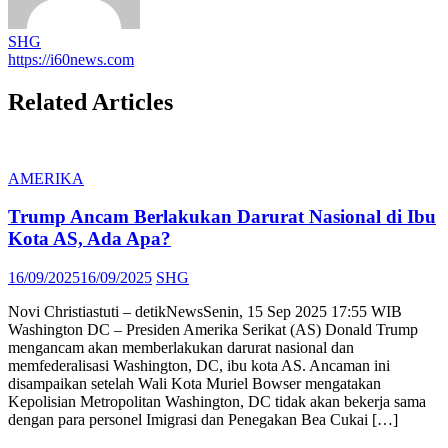
SHG
https://i60news.com
Related Articles
AMERIKA
Trump Ancam Berlakukan Darurat Nasional di Ibu
Kota AS, Ada Apa?
Posted
Author
16/09/2025
16/09/2025
SHG
on
Novi Christiastuti – detikNewsSenin, 15 Sep 2025 17:55 WIB
Washington DC – Presiden Amerika Serikat (AS) Donald Trump
mengancam akan memberlakukan darurat nasional dan
memfederalisasi Washington, DC, ibu kota AS. Ancaman ini
disampaikan setelah Wali Kota Muriel Bowser mengatakan
Kepolisian Metropolitan Washington, DC tidak akan bekerja sama
dengan para personel Imigrasi dan Penegakan Bea Cukai […]