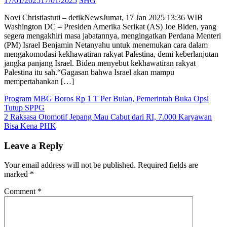
17/01/2025
17/01/2025
SHG
on
Novi Christiastuti – detikNewsJumat, 17 Jan 2025 13:36 WIB
Washington DC – Presiden Amerika Serikat (AS) Joe Biden, yang
segera mengakhiri masa jabatannya, mengingatkan Perdana Menteri
(PM) Israel Benjamin Netanyahu untuk menemukan cara dalam
mengakomodasi kekhawatiran rakyat Palestina, demi keberlanjutan
jangka panjang Israel. Biden menyebut kekhawatiran rakyat
Palestina itu sah.“Gagasan bahwa Israel akan mampu
mempertahankan […]
Post
Program MBG Boros Rp 1 T Per Bulan, Pemerintah Buka Opsi
Tutup SPPG
navigation
2 Raksasa Otomotif Jepang Mau Cabut dari RI, 7.000 Karyawan
Bisa Kena PHK
Leave a Reply
Your email address will not be published.
Required fields are
marked
*
Comment
*