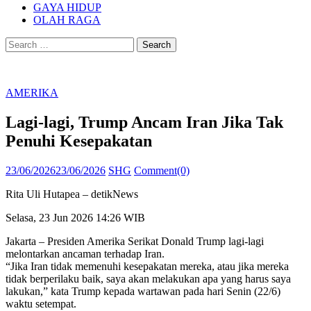
GAYA HIDUP
OLAH RAGA
Search
for:
AMERIKA
Lagi-lagi, Trump Ancam Iran Jika Tak
Penuhi Kesepakatan
Posted
Author
23/06/2026
23/06/2026
SHG
Comment(0)
on
Rita Uli Hutapea – detikNews
Selasa, 23 Jun 2026 14:26 WIB
Jakarta – Presiden Amerika Serikat Donald Trump lagi-lagi
melontarkan ancaman terhadap Iran.
“Jika Iran tidak memenuhi kesepakatan mereka, atau jika mereka
tidak berperilaku baik, saya akan melakukan apa yang harus saya
lakukan,” kata Trump kepada wartawan pada hari Senin (22/6)
waktu setempat.