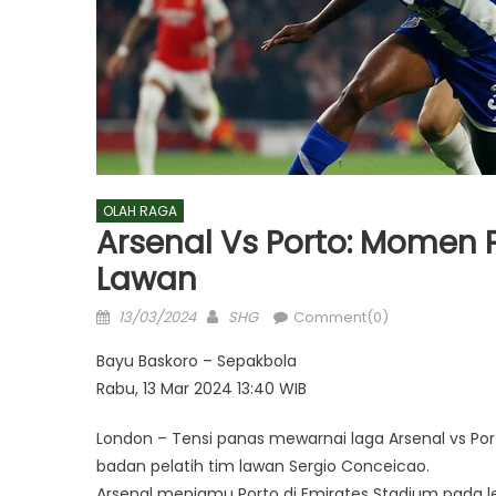
OLAH RAGA
Arsenal Vs Porto: Momen 
Lawan
Posted
Author
13/03/2024
SHG
Comment(0)
on
Bayu Baskoro – Sepakbola
Rabu, 13 Mar 2024 13:40 WIB
London – Tensi panas mewarnai laga Arsenal vs Por
badan pelatih tim lawan Sergio Conceicao.
Arsenal menjamu Porto di Emirates Stadium pada le