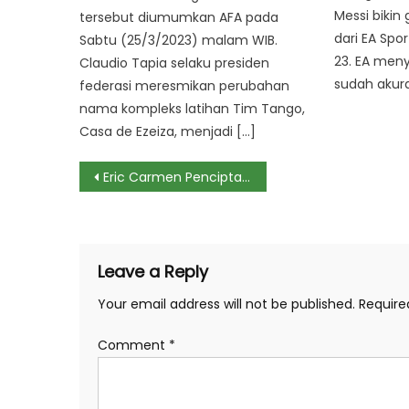
Messi bikin 
tersebut diumumkan AFA pada
dari EA Spo
Sabtu (25/3/2023) malam WIB.
23. EA meny
Claudio Tapia selaku presiden
sudah akur
federasi meresmikan perubahan
nama kompleks latihan Tim Tango,
Casa de Ezeiza, menjadi […]
Post
Eric Carmen Pencipta Lagu ‘All By Myself’ Meninggal saat Tidur
navigation
Leave a Reply
Your email address will not be published.
Require
Comment
*