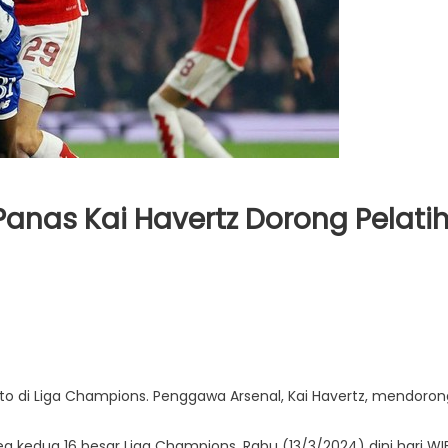
Panas Kai Havertz Dorong Pelati
to di Liga Champions. Penggawa Arsenal, Kai Havertz, mendoron
g kedua 16 besar Liga Champions, Rabu (13/3/2024) dini hari WIB