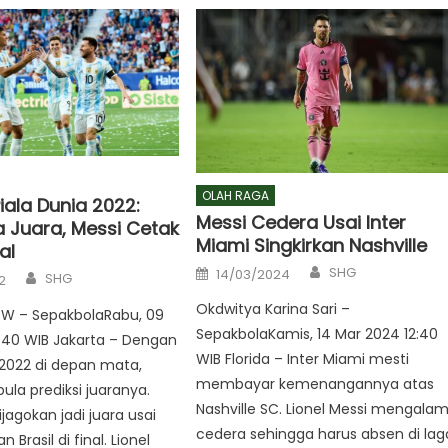
OLAH RAGA
Piala Dunia 2022:
Messi Cedera Usai Inter
a Juara, Messi Cetak
Miami Singkirkan Nashville
al
Author
Posted
SHG
Author
14/03/2024
SHG
2
on
Okdwitya Karina Sari –
i W – SepakbolaRabu, 09
SepakbolaKamis, 14 Mar 2024 12:40
:40 WIB Jakarta – Dengan
WIB Florida – Inter Miami mesti
 2022 di depan mata,
membayar kemenangannya atas
ula prediksi juaranya.
Nashville SC. Lionel Messi mengalam
jagokan jadi juara usai
cedera sehingga harus absen di lag
Brasil di final. Lionel