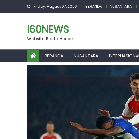
Skip
Friday, August 07, 2026
BERANDA
NUSANTARA
to
content
I60NEWS
Website Berita Harian
BERANDA
NUSANTARA
INTERNASIONA