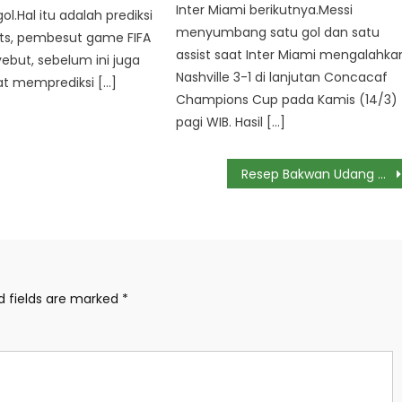
Inter Miami berikutnya.Messi
gol.Hal itu adalah prediksi
menyumbang satu gol dan satu
rts, pembesut game FIFA
assist saat Inter Miami mengalahka
ebut, sebelum ini juga
Nashville 3-1 di lanjutan Concacaf
at memprediksi […]
Champions Cup pada Kamis (14/3)
pagi WIB. Hasil […]
Resep Bakwan Udang dan Sayuran yang Renyah Untuk Camilan Buka Puasa
d fields are marked
*