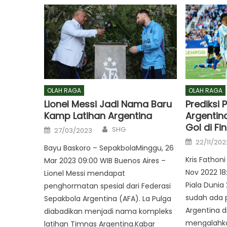
OLAH RAGA
OLAH RAGA
Lionel Messi Jadi Nama Baru
Prediksi 
Kamp Latihan Argentina
Argentin
Gol di Fin
Author
Posted
SHG
27/03/2023
on
Posted
22/11/202
on
Bayu Baskoro – SepakbolaMinggu, 26
Kris Fathon
Mar 2023 09:00 WIB Buenos Aires –
Nov 2022 18
Lionel Messi mendapat
Piala Dunia
penghormatan spesial dari Federasi
sudah ada p
Sepakbola Argentina (AFA). La Pulga
Argentina di
diabadikan menjadi nama kompleks
mengalahkan 
latihan Timnas Argentina.Kabar