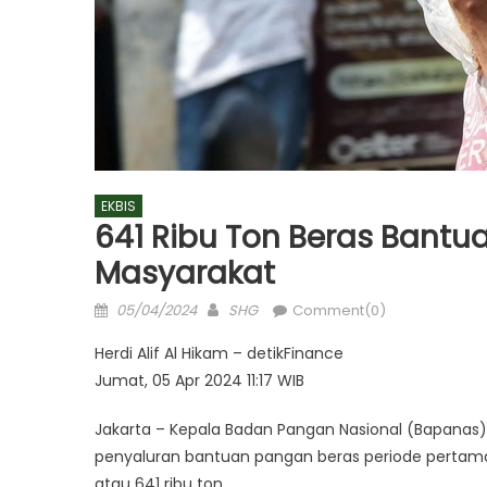
EKBIS
641 Ribu Ton Beras Bantu
Masyarakat
Posted
Author
05/04/2024
SHG
Comment(0)
on
Herdi Alif Al Hikam – detikFinance
Jumat, 05 Apr 2024 11:17 WIB
Jakarta – Kepala Badan Pangan Nasional (Bapanas) A
penyaluran bantuan pangan beras periode pertama
atau 641 ribu ton.