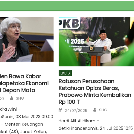
EKBIS
llen Bawa Kabar
Ratusan Perusahaan
alapetaka Ekonomi
Ketahuan Oplos Beras,
i Depan Mata
Prabowo Minta Kembalikan
Author
SHG
23
Rp 100 T
Author
Posted
dra Arini –
SHG
24/07/2025
on
eSenin, 08 Mei 2023 09:00
Herdi Alif Al Hikam –
a – Menteri Keuangan
detikFinanceKamis, 24 Jul 2025 10:15
kat (AS), Janet Yellen,