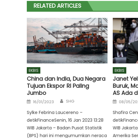
RELATED ARTICLES
EKBIS
EKBIS
China dan India, Dua Negara
Janet Ye
Tujuan Ekspor RI Paling
Buruk, M
Jumbo
AS Ada d
Author
Posted
Posted
SHG
16/01/2023
08/05/20
on
on
Sylke Febrina Laucereno –
Shafira Cen
detikFinanceSenin, 16 Jan 2023 13:28
detikFinanc
WIB Jakarta – Badan Pusat Statistik
WIB Jakart
(BPS) hari ini mengumumkan neraca
Amerika Seri