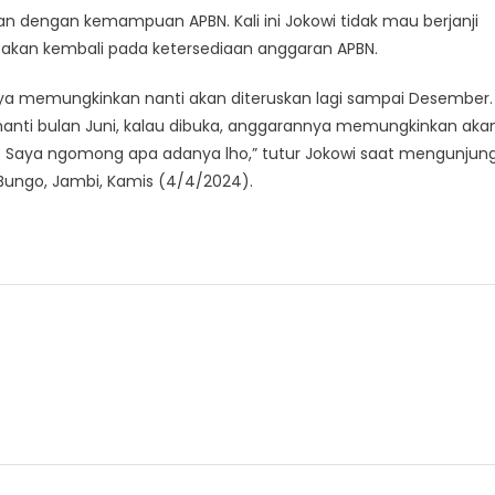
kan dengan kemampuan APBN. Kali ini Jokowi tidak mau berjanji
a akan kembali pada ketersediaan anggaran APBN.
nnya memungkinkan nanti akan diteruskan lagi sampai Desember.
u nanti bulan Juni, kalau dibuka, anggarannya memungkinkan aka
k. Saya ngomong apa adanya lho,” tutur Jokowi saat mengunjung
ungo, Jambi, Kamis (4/4/2024).