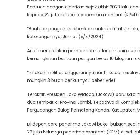
Bantuan pangan diberikan sejak akhir 2023 lalu da
kepada 22 juta keluarga penerima manfaat (KPM) sen
“Bantuan pangan ini diberikan mulai dari tahun lalu
keterangannya, Jumat (5/4/2024).
Arief mengatakan pemerintah sedang meninjau angg
kemungkinan bantuan pangan beras 10 kilogram aka
“Ini akan melihat anggarannya nanti, kalau misal
mungkin 3 bulan berikutnya,” beber Arief.
Terakhir, Presiden Joko Widodo (Jokowi) baru saj
dua tempat di Provinsi Jambi. Tepatnya di Kompl
Pergudangan Bulog Pematang Kandis, Kabupaten M
Di depan para penerima Jokowi buka-bukaan soal 
22 juta keluarga penerima manfaat (KPM) di seluruh