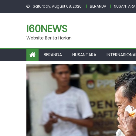
Skip
Saturday, August 08, 2026
BERANDA
NUSANTARA
to
content
I60NEWS
Website Berita Harian
BERANDA
NUSANTARA
INTERNASIONA