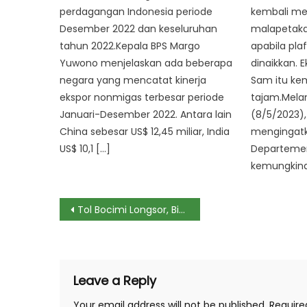
perdagangan Indonesia periode
kembali m
Desember 2022 dan keseluruhan
malapetaka 
tahun 2022.Kepala BPS Margo
apabila pla
Yuwono menjelaskan ada beberapa
dinaikkan.
negara yang mencatat kinerja
Sam itu ke
ekspor nonmigas terbesar periode
tajam.Melan
Januari-Desember 2022. Antara lain
(8/5/2023),
China sebesar US$ 12,45 miliar, India
mengingatk
US$ 10,1 […]
Departeme
kemungkina
Post
Tol Bocimi Longsor, Bisa Dipakai untuk Lebaran?
navigation
Leave a Reply
Your email address will not be published.
Require