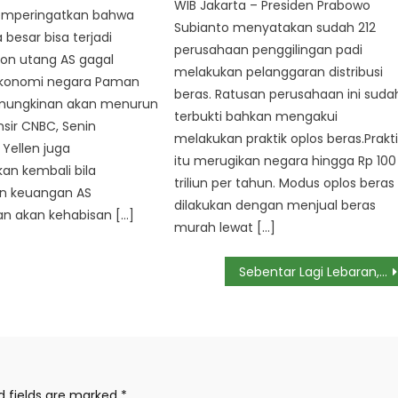
WIB Jakarta – Presiden Prabowo
emperingatkan bahwa
Subianto menyatakan sudah 212
besar bisa terjadi
perusahaan penggilingan padi
fon utang AS gagal
melakukan pelanggaran distribusi
 Ekonomi negara Paman
beras. Ratusan perusahaan ini suda
mungkinan akan menurun
terbukti bahkan mengakui
sir CNBC, Senin
melakukan praktik oplos beras.Prakt
 Yellen juga
itu merugikan negara hingga Rp 100
an kembali bila
triliun per tahun. Modus oplos beras
n keuangan AS
dilakukan dengan menjual beras
n akan kehabisan […]
murah lewat […]
Sebentar Lagi Lebaran, Begini Cara Dapat 10 Juta dari BPJS Ketenagakerjaan
d fields are marked
*