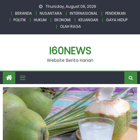
Skip
Thursday, August 06, 2026
to
BERANDA
NUSANTARA
INTERNASIONAL
PENDIDIKAN
content
POLITIK
HUKUM
EKONOMI
KEUANGAN
GAYA HIDUP
OLAH RAGA
I60NEWS
Website Berita Harian