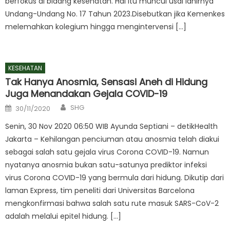
berfokus di bidang kesehatan. Hal itu muncul usai lahirnya
Undang-Undang No. 17 Tahun 2023.Disebutkan jika Kemenkes
melemahkan kolegium hingga mengintervensi […]
KESEHATAN
Tak Hanya Anosmia, Sensasi Aneh di Hidung
Juga Menandakan Gejala COVID-19
Author
Posted
SHG
30/11/2020
on
Senin, 30 Nov 2020 06:50 WIB Ayunda Septiani – detikHealth
Jakarta – Kehilangan penciuman atau anosmia telah diakui
sebagai salah satu gejala virus Corona COVID-19. Namun
nyatanya anosmia bukan satu-satunya prediktor infeksi
virus Corona COVID-19 yang bermula dari hidung. Dikutip dari
laman Express, tim peneliti dari Universitas Barcelona
mengkonfirmasi bahwa salah satu rute masuk SARS-CoV-2
adalah melalui epitel hidung. […]