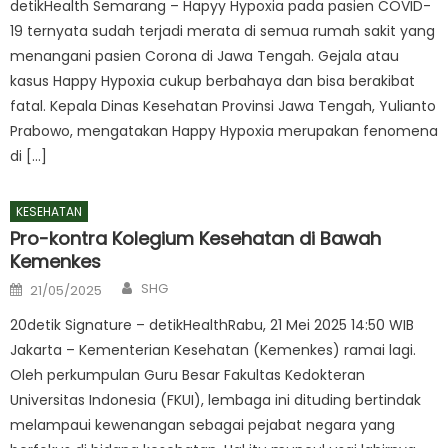
detikHealth Semarang – Hapyy Hypoxia pada pasien COVID-
19 ternyata sudah terjadi merata di semua rumah sakit yang
menangani pasien Corona di Jawa Tengah. Gejala atau
kasus Happy Hypoxia cukup berbahaya dan bisa berakibat
fatal. Kepala Dinas Kesehatan Provinsi Jawa Tengah, Yulianto
Prabowo, mengatakan Happy Hypoxia merupakan fenomena
di […]
KESEHATAN
Pro-kontra Kolegium Kesehatan di Bawah
Kemenkes
Author
Posted
SHG
21/05/2025
on
20detik Signature – detikHealthRabu, 21 Mei 2025 14:50 WIB
Jakarta – Kementerian Kesehatan (Kemenkes) ramai lagi.
Oleh perkumpulan Guru Besar Fakultas Kedokteran
Universitas Indonesia (FKUI), lembaga ini dituding bertindak
melampaui kewenangan sebagai pejabat negara yang