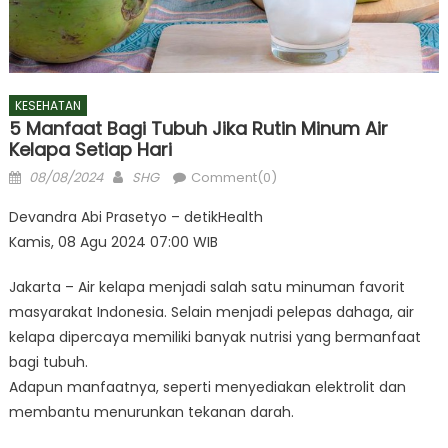
KESEHATAN
5 Manfaat Bagi Tubuh Jika Rutin Minum Air
Kelapa Setiap Hari
Posted
Author
08/08/2024
SHG
Comment(0)
on
Devandra Abi Prasetyo – detikHealth
Kamis, 08 Agu 2024 07:00 WIB
Jakarta – Air kelapa menjadi salah satu minuman favorit
masyarakat Indonesia. Selain menjadi pelepas dahaga, air
kelapa dipercaya memiliki banyak nutrisi yang bermanfaat
bagi tubuh.
Adapun manfaatnya, seperti menyediakan elektrolit dan
membantu menurunkan tekanan darah.