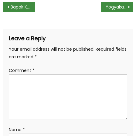
Post
Bapak Kos di Semarang Ngaku Makan 10 Kucing dalam Setahun
Yogyakarta Catat Kasus Skizofrenia Tertinggi di RI, Banyak yang Dipasung
navigation
Leave a Reply
Your email address will not be published.
Required fields
are marked
*
Comment
*
Name
*