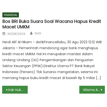
FINANSIAL
Bos BRI Buka Suara Soal Wacana Hapus Kredit
Macet UMKM
Author
Posted
SHG
30/08/2023
on
Herdi Alif Al Hikam – detikFinanceRabu, 30 Agu 2023 12:12 WIB
Jakarta – Pemerintah mendorong agar bank menghapus
kredit macet UMKM. Hal ini merupakan mandat dalam
Undang-Undang (UU) Pengembangan dan Penguatan
Sektor Keuangan (PPSK).Direktur Utama PT Bank Rakyat
Indonesia (Persero) Tbk Sunarso mengatakan, selama ini
memang hapus buku kredit macet di bawah Rp 5 miliar […]
Post
Irak Hukum Gantung 11 Orang Terkait Terorisme
Wisma Atlet Kemayoran Direnovasi, Pagar Rusak hingga Ditumbuhi Semak Belukar
navigation