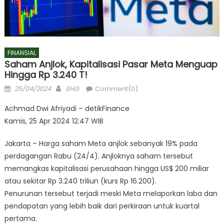
FINANSIAL
Saham Anjlok, Kapitalisasi Pasar Meta Menguap
Hingga Rp 3.240 T!
Posted
Author
25/04/2024
SHG
Comment(0)
on
Achmad Dwi Afriyadi – detikFinance
Kamis, 25 Apr 2024 12:47 WIB
Jakarta – Harga saham Meta anjlok sebanyak 19% pada
perdagangan Rabu (24/4). Anjloknya saham tersebut
memangkas kapitalisasi perusahaan hingga US$ 200 miliar
atau sekitar Rp 3.240 triliun (kurs Rp 16.200).
Penurunan tersebut terjadi meski Meta melaporkan laba dan
pendapatan yang lebih baik dari perkiraan untuk kuartal
pertama.