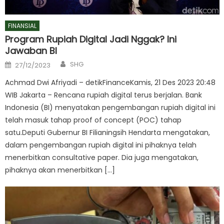
FINANSIAL
Program Rupiah Digital Jadi Nggak? Ini
Jawaban BI
Author
Posted
SHG
27/12/2023
on
Achmad Dwi Afriyadi – detikFinanceKamis, 21 Des 2023 20:48
WIB Jakarta – Rencana rupiah digital terus berjalan. Bank
Indonesia (BI) menyatakan pengembangan rupiah digital ini
telah masuk tahap proof of concept (POC) tahap
satu.Deputi Gubernur BI Filianingsih Hendarta mengatakan,
dalam pengembangan rupiah digital ini pihaknya telah
menerbitkan consultative paper. Dia juga mengatakan,
pihaknya akan menerbitkan […]