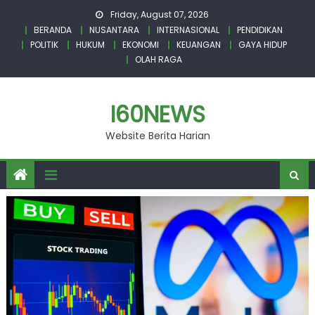
Skip
Friday, August 07, 2026
to
BERANDA
NUSANTARA
INTERNASIONAL
PENDIDIKAN
content
POLITIK
HUKUM
EKONOMI
KEUANGAN
GAYA HIDUP
OLAH RAGA
I60NEWS
Website Berita Harian