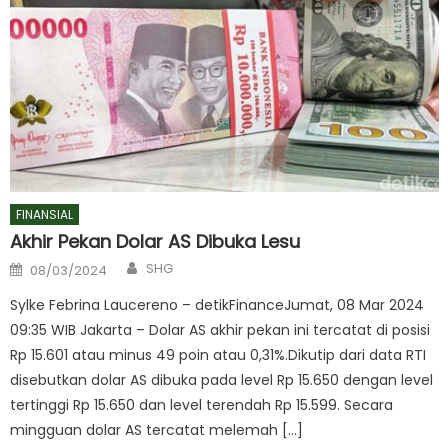
FINANSIAL
Akhir Pekan Dolar AS Dibuka Lesu
Author
Posted
SHG
08/03/2024
on
Sylke Febrina Laucereno – detikFinanceJumat, 08 Mar 2024
09:35 WIB Jakarta – Dolar AS akhir pekan ini tercatat di posisi
Rp 15.601 atau minus 49 poin atau 0,31%.Dikutip dari data RTI
disebutkan dolar AS dibuka pada level Rp 15.650 dengan level
tertinggi Rp 15.650 dan level terendah Rp 15.599. Secara
mingguan dolar AS tercatat melemah […]