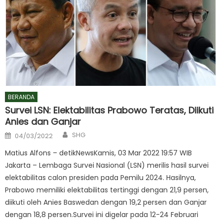
BERANDA
Survei LSN: Elektabilitas Prabowo Teratas, Diikuti
Anies dan Ganjar
Author
Posted
SHG
04/03/2022
on
Matius Alfons – detikNewsKamis, 03 Mar 2022 19:57 WIB
Jakarta – Lembaga Survei Nasional (LSN) merilis hasil survei
elektabilitas calon presiden pada Pemilu 2024. Hasilnya,
Prabowo memiliki elektabilitas tertinggi dengan 21,9 persen,
diikuti oleh Anies Baswedan dengan 19,2 persen dan Ganjar
dengan 18,8 persen.Survei ini digelar pada 12-24 Februari