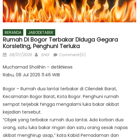
BERANDA
JABODETABEK
Rumah Di Bogor Terbakar Diduga Gegara
Korsleting, Penghuni Terluka
Posted
Author
08/07/2026
SHG
Comment(0)
on
Muchamad Sholihin – detikNews
Rabu, 08 Jul 2026 11:46 WIB
Bogor – Rumah dua lantai terbakar di Cilendek Barat,
Kecamatan Bogor Barat, Kota Bogor. Penghuni rumah
sempat terjebak hingga mengalami luka bakar akibat
kejadian tersebut.
“Objek yang terbakar rumah dua lantai. Ada korban dua
orang, satu luka bakar ringan dan satu orang sesak napas
akibat menghirup asap,” kata Kabid Pemadaman dan