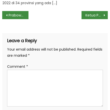
2022 di 34 provinsi yang ada […]
Post
Prabowo Bakal Luncurkan Program B50 1 Juli
Ketua Parlemen Iran Tuduh AS Langgar MoU: Era Bullying Berakhir!
navigation
Leave a Reply
Your email address will not be published.
Required fields
are marked
*
Comment
*