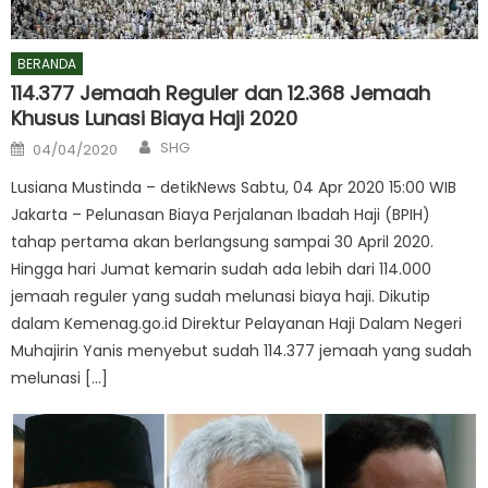
BERANDA
114.377 Jemaah Reguler dan 12.368 Jemaah
Khusus Lunasi Biaya Haji 2020
Author
Posted
SHG
04/04/2020
on
Lusiana Mustinda – detikNews Sabtu, 04 Apr 2020 15:00 WIB
Jakarta – Pelunasan Biaya Perjalanan Ibadah Haji (BPIH)
tahap pertama akan berlangsung sampai 30 April 2020.
Hingga hari Jumat kemarin sudah ada lebih dari 114.000
jemaah reguler yang sudah melunasi biaya haji. Dikutip
dalam Kemenag.go.id Direktur Pelayanan Haji Dalam Negeri
Muhajirin Yanis menyebut sudah 114.377 jemaah yang sudah
melunasi […]