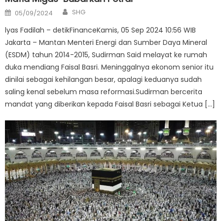
Author
Posted
SHG
05/09/2024
on
lyas Fadilah – detikFinanceKamis, 05 Sep 2024 10:56 WIB
Jakarta – Mantan Menteri Energi dan Sumber Daya Mineral
(ESDM) tahun 2014-2015, Sudirman Said melayat ke rumah
duka mendiang Faisal Basri. Meninggalnya ekonom senior itu
dinilai sebagai kehilangan besar, apalagi keduanya sudah
saling kenal sebelum masa reformasi.Sudirman bercerita
mandat yang diberikan kepada Faisal Basri sebagai Ketua […]