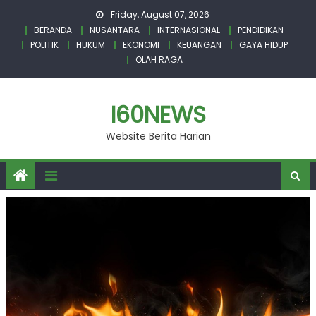
Skip
Friday, August 07, 2026
to
BERANDA
NUSANTARA
INTERNASIONAL
PENDIDIKAN
content
POLITIK
HUKUM
EKONOMI
KEUANGAN
GAYA HIDUP
OLAH RAGA
I60NEWS
Website Berita Harian