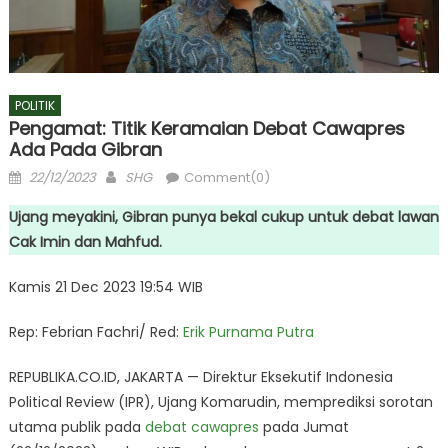
POLITIK
Pengamat: Titik Keramaian Debat Cawapres
Ada Pada Gibran
Posted
Author
22/12/2023
SHG
Comment(0)
on
Ujang meyakini, Gibran punya bekal cukup untuk debat lawan
Cak Imin dan Mahfud.
Kamis 21 Dec 2023 19:54 WIB
Rep: Febrian Fachri/ Red:
Erik Purnama Putra
REPUBLIKA.CO.ID, JAKARTA — Direktur Eksekutif Indonesia
Political Review (IPR), Ujang Komarudin, memprediksi sorotan
utama publik pada
debat cawapres
pada Jumat