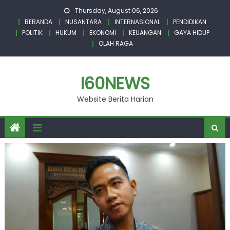
Skip
Thursday, August 06, 2026
to
BERANDA
NUSANTARA
INTERNASIONAL
PENDIDIKAN
content
POLITIK
HUKUM
EKONOMI
KEUANGAN
GAYA HIDUP
OLAH RAGA
I60NEWS
Website Berita Harian