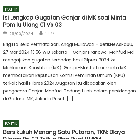
POLITIK
Isi Lengkap Gugatan Ganjar di MK soal Minta
Pemilu Ulang 01 Vs 03
Author
Posted
SHG
28/03/2024
on
Brigitta Belia Permata Sari, Anggi Muliawati – detikNewsRabu,
27 Mar 2024 13:56 WIB Jakarta – Ganjar Pranowo-Mahfud Md
mengajukan gugatan terhadap hasil Pilpres 2024 ke
Mahkamah Konstitusi (MK). Ganjar-Mahfud meminta MK
membatalkan keputusan Komisi Pemilihan Umum (KPU)
terkait hasil Pilpres 2024.Gugatan itu dibacakan oleh
pengacara Ganjar-Mahfud, Todung Lubis dalam persidangan
di Gedung MK, Jakarta Pusat, […]
POLITIK
Bersikukuh Menang Satu Putaran, TKN: Biaya