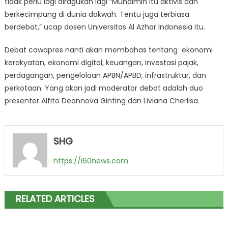
tidak perlu lagi diragukan lagi “Muhaimin itu aktivis dan
berkecimpung di dunia dakwah. Tentu juga terbiasa
berdebat,” ucap dosen Universitas Al Azhar Indonesia itu.
Debat cawapres nanti akan membahas tentang ekonomi
kerakyatan, ekonomi digital, keuangan, investasi pajak,
perdagangan, pengelolaan APBN/APBD, infrastruktur, dan
perkotaan. Yang akan jadi moderator debat adalah duo
presenter Alfito Deannova Ginting dan Liviana Cherlisa.
SHG
https://i60news.com
RELATED ARTICLES