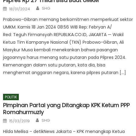
Pilpres Rp 27 Triliun Bisa Buat UMKM
Author
Posted
SHG
18/01/2024
on
Prabowo-Gibran memang berkomitmen memperkuat sektor
UMKM. Kamis 18 Jan 2024 08:56 WIB Rep: Febryan A/
Red: Teguh Firmansyah REPUBLIKA.CO.ID, JAKARTA — Wakil
Ketua Tim Kampanye Nasional (TKN) Prabowo-Gibran, Ali
Masykur Musa kembali menekankan bahwa pasangan
jagoannya harus menang satu putaran pada Pilpres 2024.
Kemenangan dalam satu putaran, kata dia, bisa
menghemat anggaran negara, karena pilpres putaran […]
POLITIK
Pimpinan Partai yang Ditangkap KPK Ketum PPP
Romahurmuziy
Author
Posted
SHG
15/03/2019
on
Hilda Meilisa – detikNews Jakarta – KPK menangkap Ketua