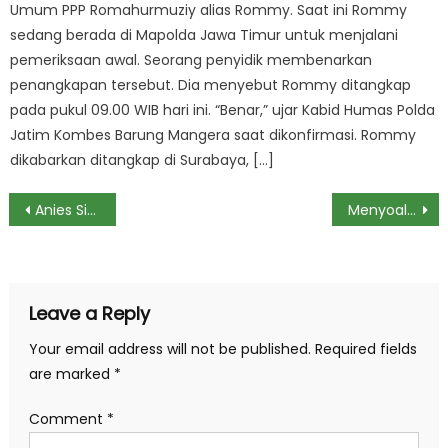
Umum PPP Romahurmuziy alias Rommy. Saat ini Rommy
sedang berada di Mapolda Jawa Timur untuk menjalani
pemeriksaan awal. Seorang penyidik membenarkan
penangkapan tersebut. Dia menyebut Rommy ditangkap
pada pukul 09.00 WIB hari ini. “Benar,” ujar Kabid Humas Polda
Jatim Kombes Barung Mangera saat dikonfirmasi. Rommy
dikabarkan ditangkap di Surabaya, […]
Post
Anies Singgung Etika: Pemimpin Harus Punya Stabilitas Emosi
Menyoal Sakit Jantung, Pemicu Chef Haryo Meninggal Pasca Ngeluh Menggigil
navigation
Leave a Reply
Your email address will not be published.
Required fields
are marked
*
Comment
*