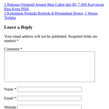
Post
2 Raksasa Otomotif Jepang Mau Cabut dari RI, 7.000 Karyawan
Bisa Kena PHK
navigation
2 Kelompok Pemuda Bentrok di Perumahan Bogor, 1 Warga
Terluka
Leave a Reply
Your email address will not be published.
Required fields are
marked
*
Comment
*
Name
*
Email
*
Website