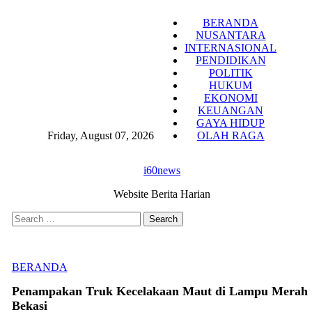
Skip
BERANDA
to
NUSANTARA
content
INTERNASIONAL
PENDIDIKAN
POLITIK
HUKUM
EKONOMI
KEUANGAN
GAYA HIDUP
Friday, August 07, 2026
OLAH RAGA
i60news
Website Berita Harian
Search
for:
BERANDA
Penampakan Truk Kecelakaan Maut di Lampu Merah
Bekasi