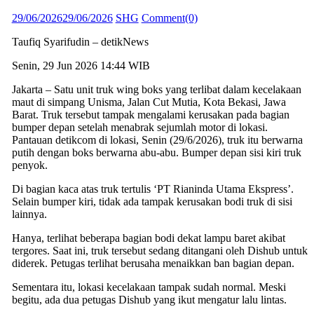
Posted
Author
29/06/2026
29/06/2026
SHG
Comment(0)
on
Taufiq Syarifudin – detikNews
Senin, 29 Jun 2026 14:44 WIB
Jakarta – Satu unit truk wing boks yang terlibat dalam kecelakaan
maut di simpang Unisma, Jalan Cut Mutia, Kota Bekasi, Jawa
Barat. Truk tersebut tampak mengalami kerusakan pada bagian
bumper depan setelah menabrak sejumlah motor di lokasi.
Pantauan detikcom di lokasi, Senin (29/6/2026), truk itu berwarna
putih dengan boks berwarna abu-abu. Bumper depan sisi kiri truk
penyok.
Di bagian kaca atas truk tertulis ‘PT Rianinda Utama Ekspress’.
Selain bumper kiri, tidak ada tampak kerusakan bodi truk di sisi
lainnya.
Hanya, terlihat beberapa bagian bodi dekat lampu baret akibat
tergores. Saat ini, truk tersebut sedang ditangani oleh Dishub untuk
diderek. Petugas terlihat berusaha menaikkan ban bagian depan.
Sementara itu, lokasi kecelakaan tampak sudah normal. Meski
begitu, ada dua petugas Dishub yang ikut mengatur lalu lintas.