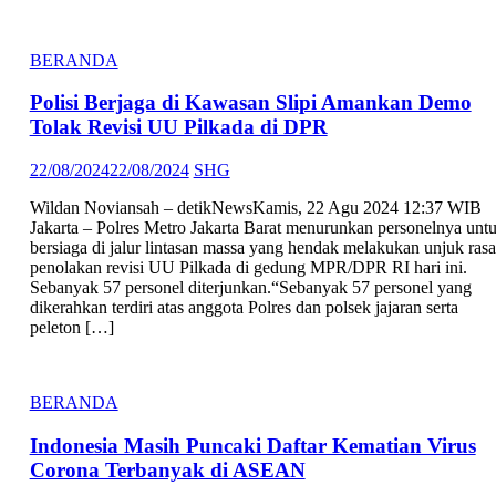
BERANDA
Polisi Berjaga di Kawasan Slipi Amankan Demo
Tolak Revisi UU Pilkada di DPR
Posted
Author
22/08/2024
22/08/2024
SHG
on
Wildan Noviansah – detikNewsKamis, 22 Agu 2024 12:37 WIB
Jakarta – Polres Metro Jakarta Barat menurunkan personelnya unt
bersiaga di jalur lintasan massa yang hendak melakukan unjuk rasa
penolakan revisi UU Pilkada di gedung MPR/DPR RI hari ini.
Sebanyak 57 personel diterjunkan.“Sebanyak 57 personel yang
dikerahkan terdiri atas anggota Polres dan polsek jajaran serta
peleton […]
BERANDA
Indonesia Masih Puncaki Daftar Kematian Virus
Corona Terbanyak di ASEAN