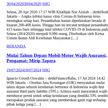
Posted
Author
30/04/2020
30/04/2020
SHG
on
Selasa, 28 Apr 2020 17:17 WIB Khadijah Nur Azizah – detikHeal
Jakarta – Angka infeksi kasus virus Corona di Indonesia terus
meningkat setiap hari. Penambahan harian diperkirakan berada di
kisaran 200-400 kasus. Hingga hari ini tercatat terdapat penambah
415 kasus baru sehingga total infeksi COVID-19 di Indonesia pad
Selasa (28/4/2020) menjadi 9.096 orang. Disebutkan oleh Ketua
Umum Ikatan Ahli Kesehatan Masyarakat […]
BERANDA
Mulai Tahun Depan Mobil-Motor Wajib Asuransi,
Pengamat: Mirip Tapera
Posted
Author
19/07/2024
19/07/2024
SHG
on
Ignacio Geordi Oswaldo – detikFinanceRabu, 17 Jul 2024 14:42
WIB Jakarta – Otoritas Jasa Keuangan (OJK) menyatakan mulai
tahun depan seluruh kendaraan bermotor di Indonesia wajib ikut
asuransi third party liability (TPL). Artinya nanti masyarakat wajib
membayar premi untuk setiap kendaraan yang dimiliki.TPL sendiri
merupakan produk asuransi yang memberikan ganti rugi terhadap
pihak ketiga yang […]