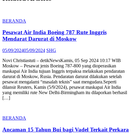
BERANDA
Pesawat Air India Boeing 787 Rute Inggris
Mendarat Darurat di Moskow
Posted
Author
05/09/2024
05/09/2024
SHG
on
Novi Christiastuti – detikNewsKamis, 05 Sep 2024 10:17 WIB
Moskow – Pesawat jenis Boeing 787-800 yang dioperasikan
maskapai Air India tujuan Inggris terpaksa melakukan pendaratan
darurat di Moskow, Rusia. Pendaratan darurat dilakukan setelah
pesawat mengalami “masalah teknis” saat mengudara.Seperti
dilansir Reuters, Kamis (5/9/2024), pesawat maskapai Air India
yang memiliki rute New Delhi-Birmingham itu dilaporkan berhasil
[…]
BERANDA
Ancaman 15 Tahun Bui bagi Vadel Terkait Perkara