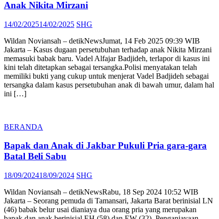
Anak Nikita Mirzani
Posted
Author
14/02/2025
14/02/2025
SHG
on
Wildan Noviansah – detikNewsJumat, 14 Feb 2025 09:39 WIB
Jakarta – Kasus dugaan persetubuhan terhadap anak Nikita Mirzani
memasuki babak baru. Vadel Alfajar Badjideh, terlapor di kasus ini
kini telah ditetapkan sebagai tersangka.Polisi menyatakan telah
memiliki bukti yang cukup untuk menjerat Vadel Badjideh sebagai
tersangka dalam kasus persetubuhan anak di bawah umur, dalam hal
ini […]
BERANDA
Bapak dan Anak di Jakbar Pukuli Pria gara-gara
Batal Beli Sabu
Posted
Author
18/09/2024
18/09/2024
SHG
on
Wildan Noviansah – detikNewsRabu, 18 Sep 2024 10:52 WIB
Jakarta – Seorang pemuda di Tamansari, Jakarta Barat berinisial LN
(46) babak belur usai dianiaya dua orang pria yang merupakan
bapak dan anak berinisial EH (58) dan EW (32). Penganiayaan