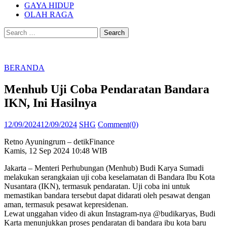
GAYA HIDUP
OLAH RAGA
Search
for:
BERANDA
Menhub Uji Coba Pendaratan Bandara
IKN, Ini Hasilnya
Posted
Author
12/09/2024
12/09/2024
SHG
Comment(0)
on
Retno Ayuningrum – detikFinance
Kamis, 12 Sep 2024 10:48 WIB
Jakarta – Menteri Perhubungan (Menhub) Budi Karya Sumadi
melakukan serangkaian uji coba keselamatan di Bandara Ibu Kota
Nusantara (IKN), termasuk pendaratan. Uji coba ini untuk
memastikan bandara tersebut dapat didarati oleh pesawat dengan
aman, termasuk pesawat kepresidenan.
Lewat unggahan video di akun Instagram-nya @budikaryas, Budi
Karta menunjukkan proses pendaratan di bandara ibu kota baru