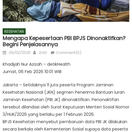
KESEHATAN
Mengapa Kepesertaan PBI BPJS Dinonaktifkan?
Begini Penjelasannya
Posted
Author
06/02/2026
SHG
Comment(0)
on
Khadijah Nur Azizah – detikHealth
Jumat, 06 Feb 2026 10:01 WIB
Jakarta – Setidaknya 11 juta peserta Program Jaminan
Kesehatan Nasional (JKN) segmen Penerima Bantuan Iuran
Jaminan Kesehatan (PBI JK) dinonaktifkan. Penonaktifan
tersebut dilandasi oleh Surat Keputusan Menteri Sosial Nomor
3/HUK/2026 yang berlaku per 1 Februari 2026.
BPJS Kesehatan menyebut pembaruan data PBI JK dilakukan
secara berkala oleh Kementerian Sosial supaya data peserta