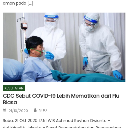
aman pada […]
KESEHATAN
CDC Sebut COVID-19 Lebih Mematikan dari Flu
Biasa
Author
Posted
SHG
21/10/2020
on
Rabu, 21 Okt 2020 17:51 WIB Achmad Reyhan Dwianto –
detikHealth Jakarta – Pusat Pengendalian dan Pencegahan