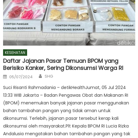
KESEHATAN
Daftar Jajanan Pasar Temuan BPOM yang
Berisiko Kanker, Sering Dikonsumsi Warga RI
Author
Posted
SHG
05/07/2024
on
Suci Risanti Rahmadania – detikHealthJumat, 05 Jul 2024
13:33 WIB Jakarta – Badan Pengawas Obat dan Makanan RI
(BPOM) menemukan banyak jajanan pasar menggunakan
bahan tambahan pangan yang tidak aman untuk
dikonsumsi. Terlebih, jajanan pasar tersebut kerap kali
dikonsumsi oleh masyarakat.Plt Kepala BPOM RI Lucia Rizka
Andalusia mengatakan bahan tambahan pangan yang tak