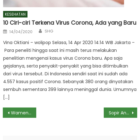
KESEHATAN
10 Ciri-ciri Terkena Virus Corona, Ada yang Baru
Author
Posted
SHG
14/04/2020
on
Vina Oktiani – wolipop Selasa, 14 Apr 2020 14:14 WIB Jakarta –
Para peneliti hingga saat ini masih terus melakukan
penelitian mengenai kasus virus Corona baru. Apa saja
gejalanya, serta penyakit-penyakit yang bisa ditimbulkan
dari virus tersebut. Di Indonesia sendiri saat ini sudah ada
4.557 kasus positif Corona. Sebanyak 380 orang dinyatakan
sembuh sementara 399 lainnya meninggal dunia. Umumnya
[…]
Post
Wamensos Ungkap Reaktivasi PBI BPJS Pasien Cuci Darah Dipercepat
Sopir Angkot Demo Tutup Jalan, Lalin di Bekasi Macet Parah
navigation