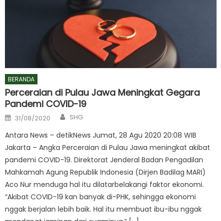
BERANDA
Perceraian di Pulau Jawa Meningkat Gegara
Pandemi COVID-19
Author
Posted
SHG
31/08/2020
on
Antara News – detikNews Jumat, 28 Agu 2020 20:08 WIB
Jakarta – Angka Perceraian di Pulau Jawa meningkat akibat
pandemi COVID-19. Direktorat Jenderal Badan Pengadilan
Mahkamah Agung Republik Indonesia (Dirjen Badilag MARI)
Aco Nur menduga hal itu dilatarbelakangi faktor ekonomi.
“Akibat COVID-19 kan banyak di-PHK, sehingga ekonomi
nggak berjalan lebih baik. Hal itu membuat ibu-ibu nggak