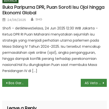
BERANDA
Buka Paripurna DPR, Puan Soroti Isu Ojol hingga
Ekonomi Global
Author
Posted
SHG
24/06/2025
on
Shofi – detikNewsSelasa, 24 Jun 2025 12:30 WIB Jakarta –
Ketua DPR RI Puan Maharani menyatakan sejumlah isu
strategis yang menjadi perhatian utama parlemen pada
Masa Sidang IV Tahun 2024-2025. Isu tersebut mencakup
permasalahan ojek online (ojol), angka pengangguran,
hingga dampak konflik perang terhadap perekonomian
nasional.Hal itu diungkapkan Puan saat membuka Masa
Persidangan IV di […]
Post
Bos Garuda Kasih Sinyal Harga Tiket Bakal Turun
AS Veto Resolusi DK PBB Soal Gencatan Senjata Gaza, Ini Alasannya
navigation
Leave a Reply