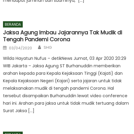
mendapat jaminan dari suaminya,” […]
BERANDA
Jaksa Agung Imbau Jajarannya Tak Mudik di
Tengah Pandemi Corona
Author
Posted
SHG
03/04/2020
on
Wilda Hayatun Nufus – detikNews Jumat, 03 Apr 2020 20:29
WIB Jakarta – Jaksa Agung ST Burhanuddin memberikan
arahan kepada para Kepala Kejaksaan Tinggi (Kajati) dan
Kepala Kejaksaan Negeri (Kajari) serta jajaran untuk tidak
melaksanakan mudik di tengah pandemi Corona. Hal
tersebut disampaikan Burhanuddin lewat video conference
hari ini. Arahan para jaksa untuk tidak mudik tertuang dalam
Surat Jaksa […]