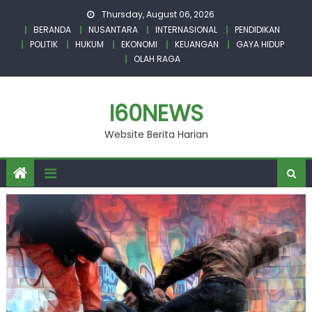
Skip
Thursday, August 06, 2026
to
BERANDA
NUSANTARA
INTERNASIONAL
PENDIDIKAN
content
POLITIK
HUKUM
EKONOMI
KEUANGAN
GAYA HIDUP
OLAH RAGA
I60NEWS
Website Berita Harian