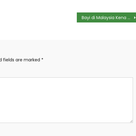
Bayi di Malaysia Kena Kanker Ovarium Stadium 3 di Usia 19 Bulan, Begini Awal Mulanya
d fields are marked
*