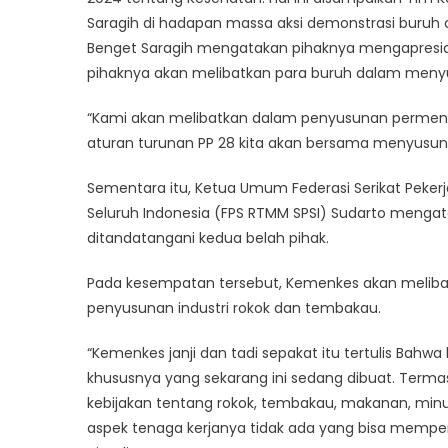
Saragih di hadapan massa aksi demonstrasi buruh 
Benget Saragih mengatakan pihaknya mengapresiasi 
pihaknya akan melibatkan para buruh dalam meny
“Kami akan melibatkan dalam penyusunan permenk
aturan turunan PP 28 kita akan bersama menyusun. I
Sementara itu, Ketua Umum Federasi Serikat Peke
Seluruh Indonesia (FPS RTMM SPSI) Sudarto mengat
ditandatangani kedua belah pihak.
Pada kesempatan tersebut, Kemenkes akan melibatka
penyusunan industri rokok dan tembakau.
“Kemenkes janji dan tadi sepakat itu tertulis Bah
khususnya yang sekarang ini sedang dibuat. Termas
kebijakan tentang rokok, tembakau, makanan, minum
aspek tenaga kerjanya tidak ada yang bisa memper