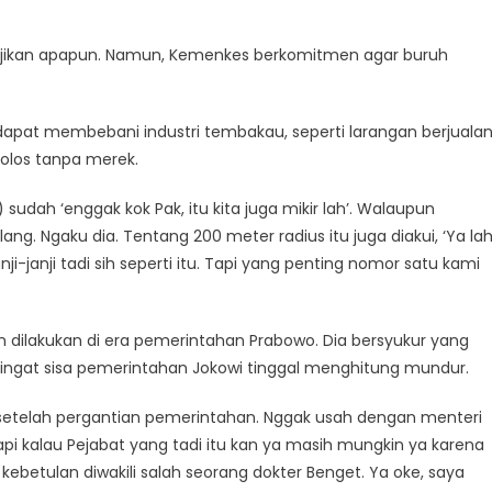
anjikan apapun. Namun, Kemenkes berkomitmen agar buruh
apat membebani industri tembakau, seperti larangan berjuala
polos tanpa merek.
udah ‘enggak kok Pak, itu kita juga mikir lah’. Walaupun
ang. Ngaku dia. Tentang 200 meter radius itu juga diakui, ‘Ya la
nji-janji tadi sih seperti itu. Tapi yang penting nomor satu kami
dilakukan di era pemerintahan Prabowo. Dia bersyukur yang
ngat sisa pemerintahan Jokowi tinggal menghitung mundur.
setelah pergantian pemerintahan. Nggak usah dengan menteri
i kalau Pejabat yang tadi itu kan ya masih mungkin ya karena
i kebetulan diwakili salah seorang dokter Benget. Ya oke, saya