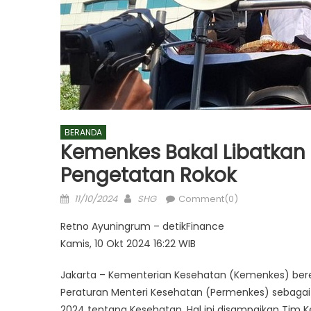
BERANDA
Kemenkes Bakal Libatkan
Pengetatan Rokok
Posted
Author
11/10/2024
SHG
Comment(0)
on
Retno Ayuningrum – detikFinance
Kamis, 10 Okt 2024 16:22 WIB
Jakarta – Kementerian Kesehatan (Kemenkes) ber
Peraturan Menteri Kesehatan (Permenkes) sebagai 
2024 tentang Kesehatan. Hal ini disampaikan Tim 