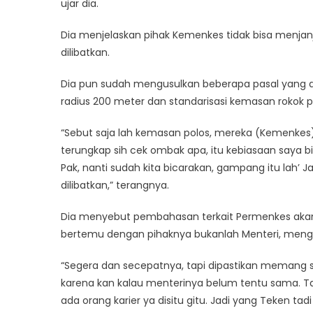
ujar dia.
Dia menjelaskan pihak Kemenkes tidak bisa menj
dilibatkan.
Dia pun sudah mengusulkan beberapa pasal yang d
radius 200 meter dan standarisasi kemasan rokok 
“Sebut saja lah kemasan polos, mereka (Kemenkes) s
terungkap sih cek ombak apa, itu kebiasaan saya bil
Pak, nanti sudah kita bicarakan, gampang itu lah’ Ja
dilibatkan,” terangnya.
Dia menyebut pembahasan terkait Permenkes akan 
bertemu dengan pihaknya bukanlah Menteri, mengi
“Segera dan secepatnya, tapi dipastikan memang 
karena kan kalau menterinya belum tentu sama. Tap
ada orang karier ya disitu gitu. Jadi yang Teken tad