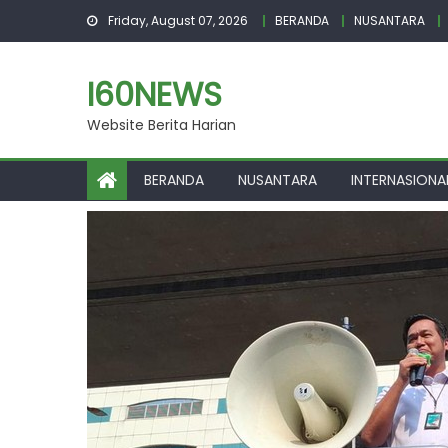
Skip
Friday, August 07, 2026
BERANDA
NUSANTARA
to
content
I60NEWS
Website Berita Harian
BERANDA
NUSANTARA
INTERNASIONA