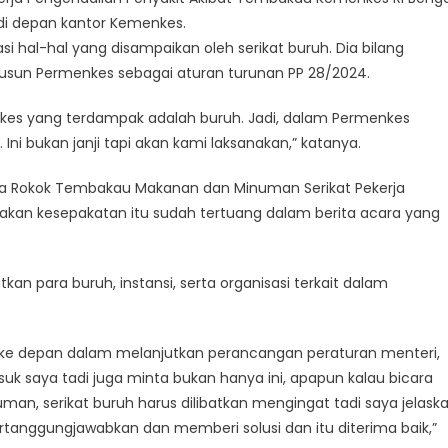
di depan kantor Kemenkes.
hal-hal yang disampaikan oleh serikat buruh. Dia bilang
usun Permenkes sebagai aturan turunan PP 28/2024.
es yang terdampak adalah buruh. Jadi, dalam Permenkes
ni bukan janji tapi akan kami laksanakan,” katanya.
rja Rokok Tembakau Makanan dan Minuman Serikat Pekerja
akan kesepakatan itu sudah tertuang dalam berita acara yang
n para buruh, instansi, serta organisasi terkait dalam
wa ke depan dalam melanjutkan perancangan peraturan menteri,
uk saya tadi juga minta bukan hanya ini, apapun kalau bicara
an, serikat buruh harus dilibatkan mengingat tadi saya jelask
tanggungjawabkan dan memberi solusi dan itu diterima baik,”