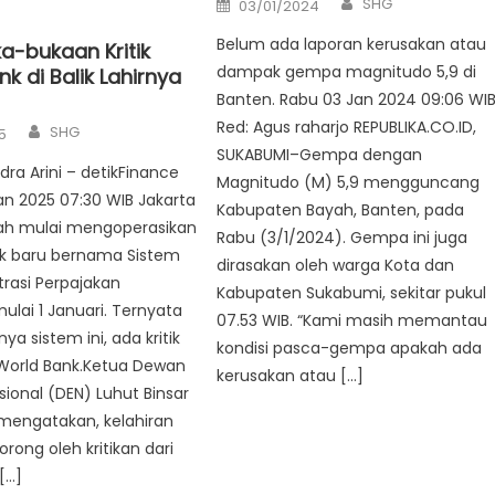
Posted
SHG
03/01/2024
on
Belum ada laporan kerusakan atau
a-bukaan Kritik
dampak gempa magnitudo 5,9 di
k di Balik Lahirnya
Banten. Rabu 03 Jan 2024 09:06 WI
Author
Red: Agus raharjo REPUBLIKA.CO.ID,
SHG
5
SUKABUMI–Gempa dengan
dra Arini – detikFinance
Magnitudo (M) 5,9 mengguncang
an 2025 07:30 WIB Jakarta
Kabupaten Bayah, Banten, pada
ah mulai mengoperasikan
Rabu (3/1/2024). Gempa ini juga
ak baru bernama Sistem
dirasakan oleh warga Kota dan
trasi Perpajakan
Kabupaten Sukabumi, sekitar pukul
ulai 1 Januari. Ternyata
07.53 WIB. “Kami masih memantau
rnya sistem ini, ada kritik
kondisi pasca-gempa apakah ada
 World Bank.Ketua Dewan
kerusakan atau […]
ional (DEN) Luhut Binsar
mengatakan, kelahiran
rong oleh kritikan dari
[…]