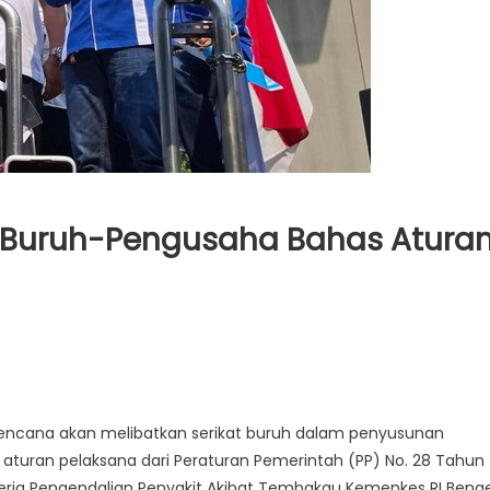
 Buruh-Pengusaha Bahas Atura
encana akan melibatkan serikat buruh dalam penyusunan
aturan pelaksana dari Peraturan Pemerintah (PP) No. 28 Tahun
Kerja Pengendalian Penyakit Akibat Tembakau Kemenkes RI Beng