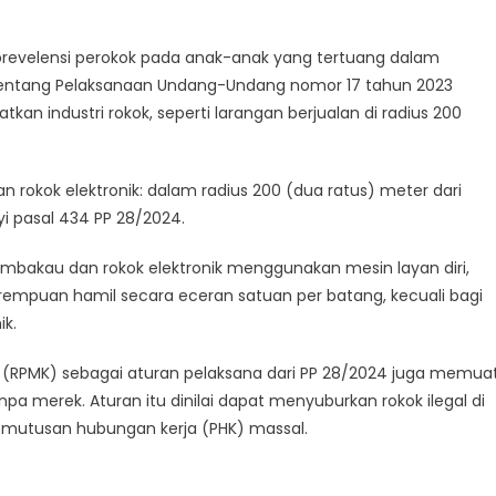
revelensi perokok pada anak-anak yang tertuang dalam
tentang Pelaksanaan Undang-Undang nomor 17 tahun 2023
an industri rokok, seperti larangan berjualan di radius 200
 rokok elektronik: dalam radius 200 (dua ratus) meter dari
i pasal 434 PP 28/2024.
embakau dan rokok elektronik menggunakan mesin layan diri,
erempuan hamil secara eceran satuan per batang, kecuali bagi
ik.
n (RPMK) sebagai aturan pelaksana dari PP 28/2024 juga memua
a merek. Aturan itu dinilai dapat menyuburkan rokok ilegal di
utusan hubungan kerja (PHK) massal.