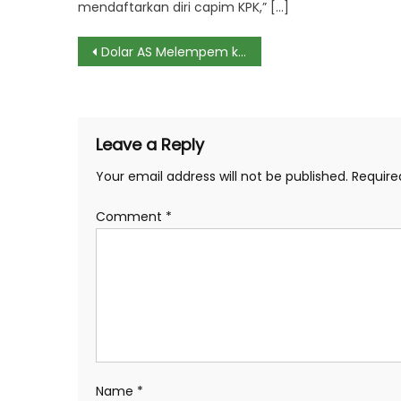
mendaftarkan diri capim KPK,” […]
Post
Dolar AS Melempem ke Rp 15.599
navigation
Leave a Reply
Your email address will not be published.
Require
Comment
*
Name
*