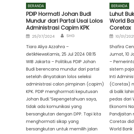
BERANDA
BERANDA
PDIP Hormati Johan Budi
Luhut Buk
Mundur dari Partai Usai Lolos
World Ban
Administrasi Capim KPK
Coretax
Author
Posted
Posted
SHG
25/07/2024
10/01/202
on
on
Tiara Aliya Azzahra –
Shafira Cen
detikNewsKamis, 25 Jul 2024 08:15
Jumat, 10 J
WIB Jakarta – Politikus PDIP Johan
– Pemerint
Budi berencana mundur dari partai
sistem paj
setelah dinyatakan lolos seleksi
Inti Adminis
administrasi calon pimpinan (capim)
(Coretax) m
KPK. PDIP menghormati keputusan
di balik lahi
Johan Budi.“Sepengetahuan saya,
pedas dari
tidak ada komunikasi yang
Ekonomi Nas
bersangkutan dengan DPP. Tapi kita
Pandjaitan 
menghormati sikap yang
Coretax dido
bersangkutan untuk memilih jalan
World Bank 