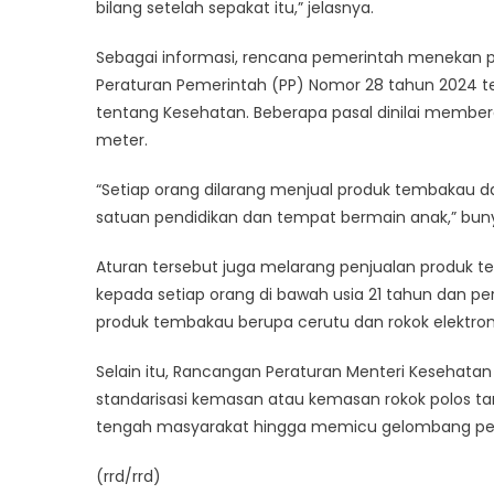
bilang setelah sepakat itu,” jelasnya.
Sebagai informasi, rencana pemerintah menekan p
Peraturan Pemerintah (PP) Nomor 28 tahun 2024 
tentang Kesehatan. Beberapa pasal dinilai memberatk
meter.
“Setiap orang dilarang menjual produk tembakau dan
satuan pendidikan dan tempat bermain anak,” buny
Aturan tersebut juga melarang penjualan produk t
kepada setiap orang di bawah usia 21 tahun dan p
produk tembakau berupa cerutu dan rokok elektron
Selain itu, Rancangan Peraturan Menteri Kesehata
standarisasi kemasan atau kemasan rokok polos tanp
tengah masyarakat hingga memicu gelombang pem
(rrd/rrd)