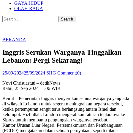
GAYA HIDUP
OLAH RAGA
Search
for:
BERANDA
Inggris Serukan Warganya Tinggalkan
Lebanon: Pergi Sekarang!
Posted
Author
25/09/2024
25/09/2024
SHG
Comment(0)
on
Novi Christiastuti – detikNews
Rabu, 25 Sep 2024 11:06 WIB
Beirut – Pemerintah Inggris menyerukan semua warganya yang ada
di wilayah Lebanon untuk segera meninggalkan negara tersebut,
ketika pertempuran sengit terus berlangsung antara Israel dan
kelompok Hizbullah. London mengerahkan ratusan tentaranya ke
Siprus untuk membantu pengungsian warganya tersebut.
Kantor Urusan Luar Negeri, Persemakmuran dan Pembangunan
(FCDO) mengatakan dalam sebuah pernyataan, seperti dilansir