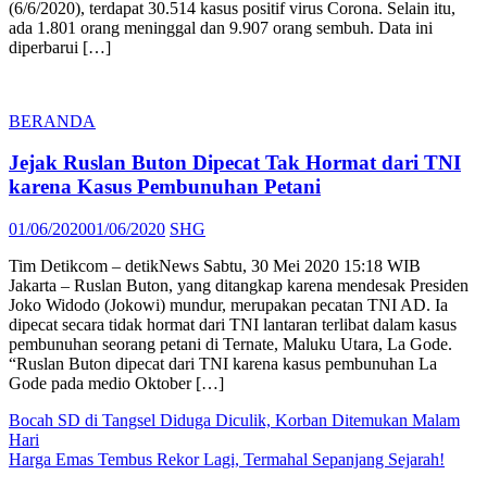
(6/6/2020), terdapat 30.514 kasus positif virus Corona. Selain itu,
ada 1.801 orang meninggal dan 9.907 orang sembuh. Data ini
diperbarui […]
BERANDA
Jejak Ruslan Buton Dipecat Tak Hormat dari TNI
karena Kasus Pembunuhan Petani
Posted
Author
01/06/2020
01/06/2020
SHG
on
Tim Detikcom – detikNews Sabtu, 30 Mei 2020 15:18 WIB
Jakarta – Ruslan Buton, yang ditangkap karena mendesak Presiden
Joko Widodo (Jokowi) mundur, merupakan pecatan TNI AD. Ia
dipecat secara tidak hormat dari TNI lantaran terlibat dalam kasus
pembunuhan seorang petani di Ternate, Maluku Utara, La Gode.
“Ruslan Buton dipecat dari TNI karena kasus pembunuhan La
Gode pada medio Oktober […]
Post
Bocah SD di Tangsel Diduga Diculik, Korban Ditemukan Malam
Hari
navigation
Harga Emas Tembus Rekor Lagi, Termahal Sepanjang Sejarah!