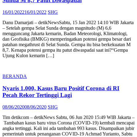
Sunda M 8,7 Patut Diwaspadai
Posted
Author
16/01/2022
16/01/2022
SHG
on
Danu Damarjati – detikNewsSabtu, 15 Jan 2022 14:10 WIB Jakarta
– Setelah gempa Selat Sunda dengan magnitudo (M) 6,6
mengguncang Jakarta kemarin, Badan Meteorologi, Klimatologi,
dan Geofisika (BMKG) memperingatkan potensi gempa besar dari
patahan megathrust di Selat Sunda. Gempa itu bisa berkekuatan M
8,7. Kenapa potensi gempa itu patut diwaspadai saat ini?“Gempa
Ujung Kulon kemarin […]
BERANDA
Nyaris 1.000, Kasus Baru Positif Corona di RI
Pecah Rekor Tertinggi Lagi
Posted
Author
08/06/2020
08/06/2020
SHG
on
Tim detikcom – detikNews Sabtu, 06 Jun 2020 15:49 WIB Jakarta –
Tambahan kasus baru virus Corona (COVID-19) kembali mencapai
angka tertinggi. Kali ini ada tambahan 993 kasus. Disampaikan jubir
pemerintah untuk penanganan COVID-19 Achmad Yurianto, Sabtu