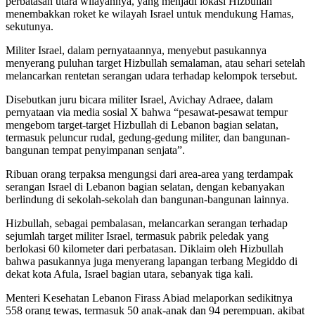
perbatasan utara wilayahnya, yang menjadi lokasi Hizbullah
menembakkan roket ke wilayah Israel untuk mendukung Hamas,
sekutunya.
Militer Israel, dalam pernyataannya, menyebut pasukannya
menyerang puluhan target Hizbullah semalaman, atau sehari setelah
melancarkan rentetan serangan udara terhadap kelompok tersebut.
Disebutkan juru bicara militer Israel, Avichay Adraee, dalam
pernyataan via media sosial X bahwa “pesawat-pesawat tempur
mengebom target-target Hizbullah di Lebanon bagian selatan,
termasuk peluncur rudal, gedung-gedung militer, dan bangunan-
bangunan tempat penyimpanan senjata”.
Ribuan orang terpaksa mengungsi dari area-area yang terdampak
serangan Israel di Lebanon bagian selatan, dengan kebanyakan
berlindung di sekolah-sekolah dan bangunan-bangunan lainnya.
Hizbullah, sebagai pembalasan, melancarkan serangan terhadap
sejumlah target militer Israel, termasuk pabrik peledak yang
berlokasi 60 kilometer dari perbatasan. Diklaim oleh Hizbullah
bahwa pasukannya juga menyerang lapangan terbang Megiddo di
dekat kota Afula, Israel bagian utara, sebanyak tiga kali.
Menteri Kesehatan Lebanon Firass Abiad melaporkan sedikitnya
558 orang tewas, termasuk 50 anak-anak dan 94 perempuan, akibat