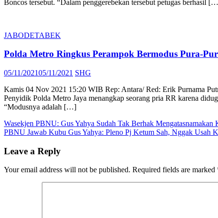
Boncos tersebut. “Dalam penggerebekan tersebut petugas berhasil […
JABODETABEK
Polda Metro Ringkus Perampok Bermodus Pura-Pu
Posted
Author
05/11/2021
05/11/2021
SHG
on
Kamis 04 Nov 2021 15:20 WIB Rep: Antara/ Red: Erik Purnama Pu
Penyidik Polda Metro Jaya menangkap seorang pria RR karena didu
“Modusnya adalah […]
Post
Wasekjen PBNU: Gus Yahya Sudah Tak Berhak Mengatasnamakan 
PBNU Jawab Kubu Gus Yahya: Pleno Pj Ketum Sah, Nggak Usah K
navigation
Leave a Reply
Your email address will not be published.
Required fields are marked