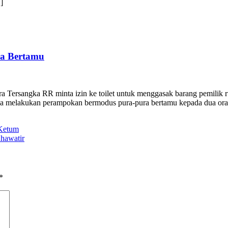
]
ra Bertamu
tra Tersangka RR minta izin ke toilet untuk menggasak barang p
ga melakukan perampokan bermodus pura-pura bertamu kepada dua ora
Ketum
hawatir
*