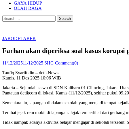
GAYA HIDUP
OLAH RAGA
Search
for:
JABODETABEK
Farhan akan diperiksa soal kasus korupsi
Posted
Author
11/12/2025
11/12/2025
SHG
Comment(0)
on
Taufiq Syarifudin – detikNews
Kamis, 11 Des 2025 10:06 WIB
Jakarta – Sejumlah siswa di SDN Kalibaru 01 Cilincing, Jakarta Utara
Pantauan detikcom di lokasi, Kamis (11/12/2025), sekitar pukul 09.20 
Sementara itu, lapangan di dalam sekolah yang menjadi tempat kejadi
Terlihat jejak rem mobil di lapangan. Jejak rem terlihat dari gerbang m
Tidak nampak adanya aktivitas belajar mengajar di sekolah tersebut. S