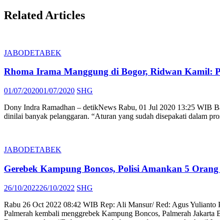
Related Articles
JABODETABEK
Rhoma Irama Manggung di Bogor, Ridwan Kamil: 
Posted
Author
01/07/2020
01/07/2020
SHG
on
Dony Indra Ramadhan – detikNews Rabu, 01 Jul 2020 13:25 WIB Ba
dinilai banyak pelanggaran. “Aturan yang sudah disepakati dalam p
JABODETABEK
Gerebek Kampung Boncos, Polisi Amankan 5 Orang 
Posted
Author
26/10/2022
26/10/2022
SHG
on
Rabu 26 Oct 2022 08:42 WIB Rep: Ali Mansur/ Red: Agus Yuliant
Palmerah kembali menggrebek Kampung Boncos, Palmerah Jakarta Bar