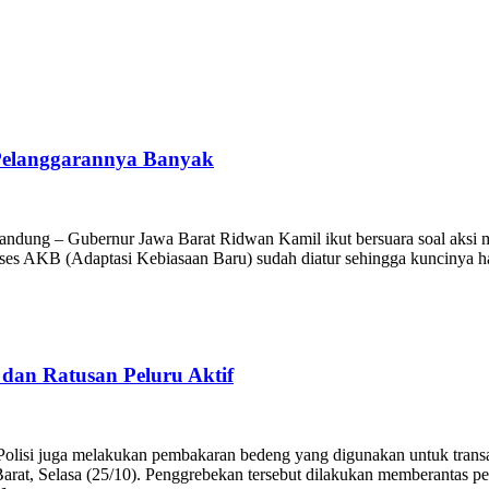
Pelanggarannya Banyak
ndung – Gubernur Jawa Barat Ridwan Kamil ikut bersuara soal aksi
roses AKB (Adaptasi Kebiasaan Baru) sudah diatur sehingga kuncinya 
dan Ratusan Peluru Aktif
o Polisi juga melakukan pembakaran bedeng yang digunakan untuk t
at, Selasa (25/10). Penggrebekan tersebut dilakukan memberantas p