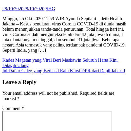
Posted
Author
28/10/2020
28/10/2020
SHG
on
Minggu, 25 Okt 2020 11:59 WIB Ayunda Septiani – detikHealth
Jakarta – Kasus penularan virus Corona COVID-19 di dunia masih
belum menunjukkan tanda-tanda penurunan. Total hingga hari ini,
virus Corona sudah menginfeksi lebih dari 42 juta jiwa di dunia, 1
juta diantaranya meninggal, dan sembuh 31 juta jiwa. Beberapa
negara Asia termasuk yang paling terdampak pandemi COVID-19.
Seperti India, yang […]
Post
Kades Magetan yang Viral Beri Maskawin Seluruh Harta Kini
Ditagih Utang
navigation
Ini Daftar Caleg yang Berhasil Raih Kursi DPR dari Dapil Jabar II
Leave a Reply
Your email address will not be published.
Required fields are
marked
*
Comment
*