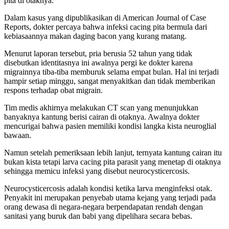
pita di otaknya.
Dalam kasus yang dipublikasikan di American Journal of Case
Reports, dokter percaya bahwa infeksi cacing pita bermula dari
kebiasaannya makan daging bacon yang kurang matang.
Menurut laporan tersebut, pria berusia 52 tahun yang tidak
disebutkan identitasnya ini awalnya pergi ke dokter karena
migrainnya tiba-tiba memburuk selama empat bulan. Hal ini terjadi
hampir setiap minggu, sangat menyakitkan dan tidak memberikan
respons terhadap obat migrain.
Tim medis akhirnya melakukan CT scan yang menunjukkan
banyaknya kantung berisi cairan di otaknya. Awalnya dokter
mencurigai bahwa pasien memiliki kondisi langka kista neuroglial
bawaan.
Namun setelah pemeriksaan lebih lanjut, ternyata kantung cairan itu
bukan kista tetapi larva cacing pita parasit yang menetap di otaknya
sehingga memicu infeksi yang disebut neurocysticercosis.
Neurocysticercosis adalah kondisi ketika larva menginfeksi otak.
Penyakit ini merupakan penyebab utama kejang yang terjadi pada
orang dewasa di negara-negara berpendapatan rendah dengan
sanitasi yang buruk dan babi yang dipelihara secara bebas.