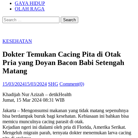
GAYA HIDUP
OLAH RAGA
Search
for:
KESEHATAN
Dokter Temukan Cacing Pita di Otak
Pria yang Doyan Bacon Babi Setengah
Matang
Posted
Author
15/03/2024
15/03/2024
SHG
Comment(0)
on
Khadijah Nur Azizah – detikHealth
Jumat, 15 Mar 2024 08:31 WIB
Jakarta – Mengonsumsi makanan yang tidak matang sepenuhnya
bisa berdampak buruk bagi kesehatan. Kebiasaan ini bahkan bisa
memicu munculnya cacing parasit di otak.
Kejadian ngeri ini dialami oleh pria di Florida, Amerika Serikat.
Mengeluh migrain parah, ternyata dokter menemukan larva cacing