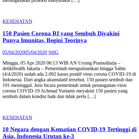
meningkatkan proteksi masyarakat […]
KESEHATAN
150 Pasien Corona RI yang Sembuh Diyakini
Punya Imunitas, Begini Teorinya
Posted
Author
05/04/2020
05/04/2020
SHG
on
Minggu, 05 Apr 2020 06:13 WIB AN Uyung Pramudiarja –
detikHealth Jakarta – Pemerintah mengumumkan hingga Sabtu
(4/4/2020) sudah ada 2.092 kasus positif virus corona COVID-19 di
Indonesia. Dari angka akumulatif tersebut, 150 pasien sembuh dan
191 meninggal. Juru bicara pemerintah untuk penanganan virus
corona COVID-19 Achmad Yurianto meyakini 150 pasien yang
sembuh dalam kondisi baik dan tidak perlu […]
KESEHATAN
10 Negara dengan Kematian COVID-19 Tertinggi di
Asia, Indonesia Urutan ke-3