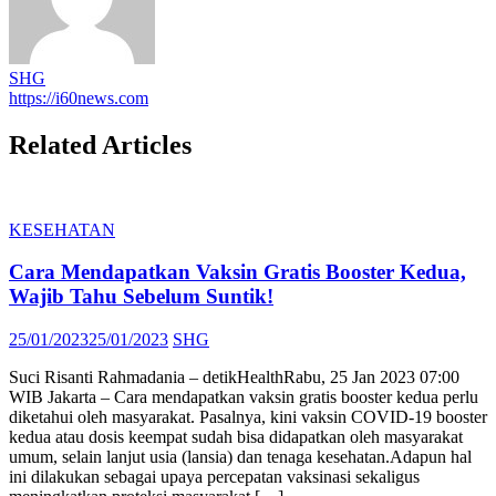
SHG
https://i60news.com
Related Articles
KESEHATAN
Cara Mendapatkan Vaksin Gratis Booster Kedua,
Wajib Tahu Sebelum Suntik!
Posted
Author
25/01/2023
25/01/2023
SHG
on
Suci Risanti Rahmadania – detikHealthRabu, 25 Jan 2023 07:00
WIB Jakarta – Cara mendapatkan vaksin gratis booster kedua perlu
diketahui oleh masyarakat. Pasalnya, kini vaksin COVID-19 booster
kedua atau dosis keempat sudah bisa didapatkan oleh masyarakat
umum, selain lanjut usia (lansia) dan tenaga kesehatan.Adapun hal
ini dilakukan sebagai upaya percepatan vaksinasi sekaligus