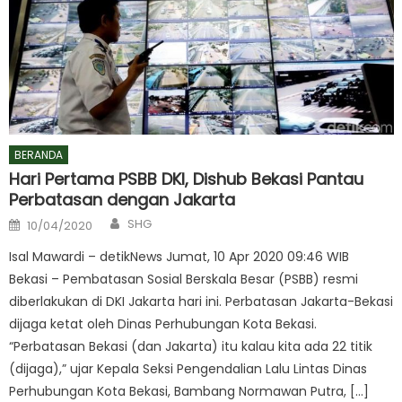
BERANDA
Hari Pertama PSBB DKI, Dishub Bekasi Pantau
Perbatasan dengan Jakarta
Author
Posted
SHG
10/04/2020
on
Isal Mawardi – detikNews Jumat, 10 Apr 2020 09:46 WIB
Bekasi – Pembatasan Sosial Berskala Besar (PSBB) resmi
diberlakukan di DKI Jakarta hari ini. Perbatasan Jakarta-Bekasi
dijaga ketat oleh Dinas Perhubungan Kota Bekasi.
“Perbatasan Bekasi (dan Jakarta) itu kalau kita ada 22 titik
(dijaga),” ujar Kepala Seksi Pengendalian Lalu Lintas Dinas
Perhubungan Kota Bekasi, Bambang Normawan Putra, […]