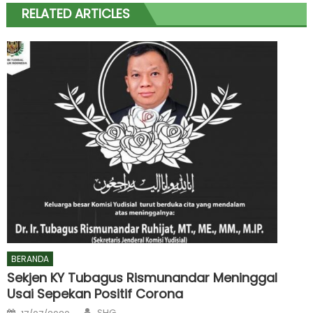
RELATED ARTICLES
BERANDA
Sekjen KY Tubagus Rismunandar Meninggal
Usai Sepekan Positif Corona
Author
Posted
SHG