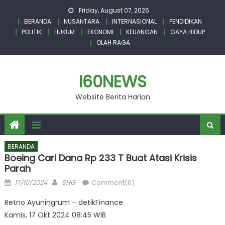
Skip
Friday, August 07, 2026
to
BERANDA
NUSANTARA
INTERNASIONAL
PENDIDIKAN
content
POLITIK
HUKUM
EKONOMI
KEUANGAN
GAYA HIDUP
OLAH RAGA
I60NEWS
Website Berita Harian
BERANDA
Boeing Cari Dana Rp 233 T Buat Atasi Krisis
Parah
Posted
Author
17/10/2024
SHG
Comment(0)
on
Retno Ayuningrum – detikFinance
Kamis, 17 Okt 2024 08:45 WIB