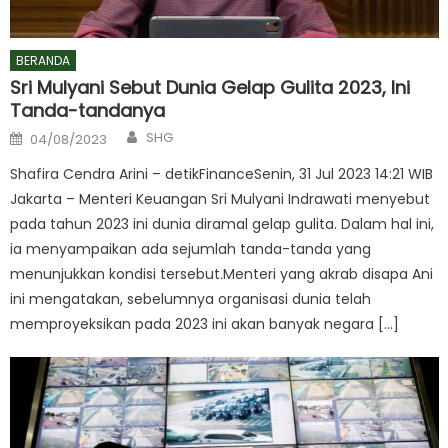
BERANDA
Sri Mulyani Sebut Dunia Gelap Gulita 2023, Ini
Tanda-tandanya
Author
Posted
SHG
04/08/2023
on
Shafira Cendra Arini – detikFinanceSenin, 31 Jul 2023 14:21 WIB
Jakarta – Menteri Keuangan Sri Mulyani Indrawati menyebut
pada tahun 2023 ini dunia diramal gelap gulita. Dalam hal ini,
ia menyampaikan ada sejumlah tanda-tanda yang
menunjukkan kondisi tersebut.Menteri yang akrab disapa Ani
ini mengatakan, sebelumnya organisasi dunia telah
memproyeksikan pada 2023 ini akan banyak negara […]