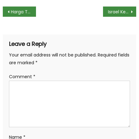
Post
Harga Tiket Pesawat RI Mahal, Bos InJourney Airports Ungkap Biang Keroknya
Israel Kembali Serang Pasukan Penjaga Perdamaian PBB di Lebanon
navigation
Leave a Reply
Your email address will not be published.
Required fields
are marked
*
Comment
*
Name
*