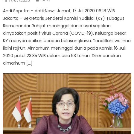
17/07/2020
on
Andi Saputra – detikNews Jumat, 17 Jul 2020 06:18 WIB
Jakarta – Sekretaris Jenderal Komisi Yudisial (KY) Tubagus
Rismunandar Ruhijat meninggal dunia usai sepekan
dinyatakan positif virus Corona (COVID-19). Keluarga besar
KY menyampaikan ucapan belasungkawa. “Innalillahi wa inna
ilaihi raji’un. Almarhum meninggal dunia pada Kamis, 16 Juli
2020 pukul 23.35 WIB dalam usia 53 tahun. Direncanakan
almarhum […]