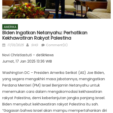
AMERIKA
Biden Ingatkan Netanyahu: Perhatikan
Kekhawatiran Rakyat Palestina
Posted
Author
17/01/2025
SHG
Comment(0)
on
Novi Christiastuti – detikNews
Jumat, 17 Jan 2025 13:36 WIB
Washington DC – Presiden Amerika Serikat (AS) Joe Biden,
yang segera mengakhiri masa jabatannya, mengingatkan
Perdana Menteri (PM) Israel Benjamin Netanyahu untuk
menemukan cara dalam mengakomodasi kekhawatiran
rakyat Palestina, demi keberlanjutan jangka panjang Israel.
Biden menyebut kekhawatiran rakyat Palestina itu sah.
“Gagasan bahwa Israel akan mampu mempertahankan diri