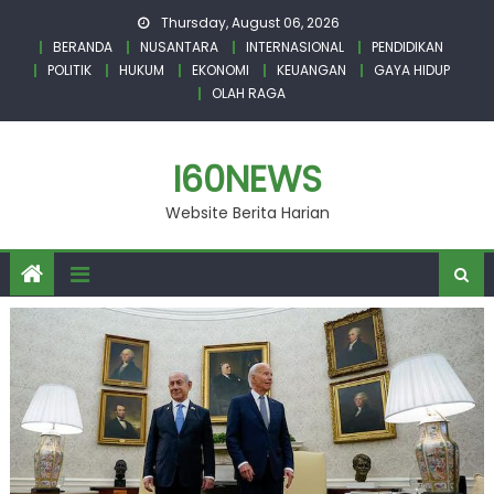
Skip
Thursday, August 06, 2026
to
BERANDA
NUSANTARA
INTERNASIONAL
PENDIDIKAN
content
POLITIK
HUKUM
EKONOMI
KEUANGAN
GAYA HIDUP
OLAH RAGA
I60NEWS
Website Berita Harian