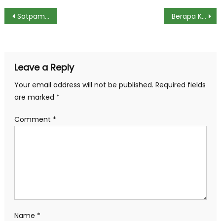
Post
Satpam Rumah Mewah di Bogor Tewas Bersimbah Darah, Diduga Dibunuh
Berapa Kerugian Glodok Plaza Imbas Kebakaran? Ini Kata Pemilik
navigation
Leave a Reply
Your email address will not be published.
Required fields
are marked
*
Comment
*
Name
*