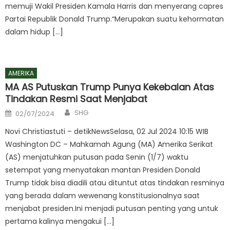
memuji Wakil Presiden Kamala Harris dan menyerang capres
Partai Republik Donald Trump.“Merupakan suatu kehormatan
dalam hidup […]
AMERIKA
MA AS Putuskan Trump Punya Kekebalan Atas
Tindakan Resmi Saat Menjabat
Author
Posted
SHG
02/07/2024
on
Novi Christiastuti – detikNewsSelasa, 02 Jul 2024 10:15 WIB
Washington DC – Mahkamah Agung (MA) Amerika Serikat
(AS) menjatuhkan putusan pada Senin (1/7) waktu
setempat yang menyatakan mantan Presiden Donald
Trump tidak bisa diadili atau dituntut atas tindakan resminya
yang berada dalam wewenang konstitusionalnya saat
menjabat presiden.Ini menjadi putusan penting yang untuk
pertama kalinya mengakui […]