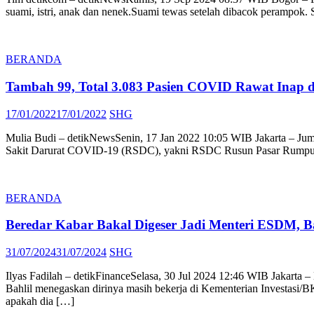
suami, istri, anak dan nenek.Suami tewas setelah dibacok perampok. S
BERANDA
Tambah 99, Total 3.083 Pasien COVID Rawat Inap
Posted
Author
17/01/2022
17/01/2022
SHG
on
Mulia Budi – detikNewsSenin, 17 Jan 2022 10:05 WIB Jakarta – Juml
Sakit Darurat COVID-19 (RSDC), yakni RSDC Rusun Pasar Rumput,
BERANDA
Beredar Kabar Bakal Digeser Jadi Menteri ESDM, B
Posted
Author
31/07/2024
31/07/2024
SHG
on
Ilyas Fadilah – detikFinanceSelasa, 30 Jul 2024 12:46 WIB Jakarta 
Bahlil menegaskan dirinya masih bekerja di Kementerian Investasi/BKP
apakah dia […]