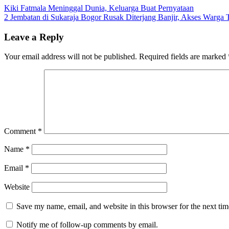
Post
Kiki Fatmala Meninggal Dunia, Keluarga Buat Pernyataan
2 Jembatan di Sukaraja Bogor Rusak Diterjang Banjir, Akses Warga
navigation
Leave a Reply
Your email address will not be published.
Required fields are marked
Comment
*
Name
*
Email
*
Website
Save my name, email, and website in this browser for the next ti
Notify me of follow-up comments by email.