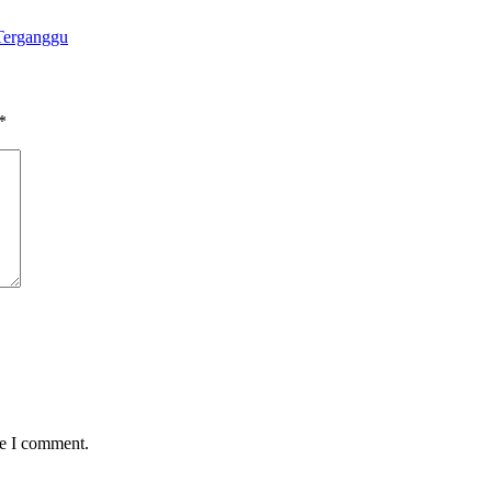
 Terganggu
*
me I comment.