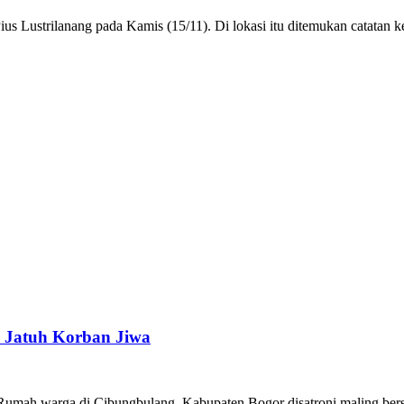
s Lustrilanang pada Kamis (15/11). Di lokasi itu ditemukan catatan k
a Jatuh Korban Jiwa
ah warga di Cibungbulang, Kabupaten Bogor disatroni maling bersenja