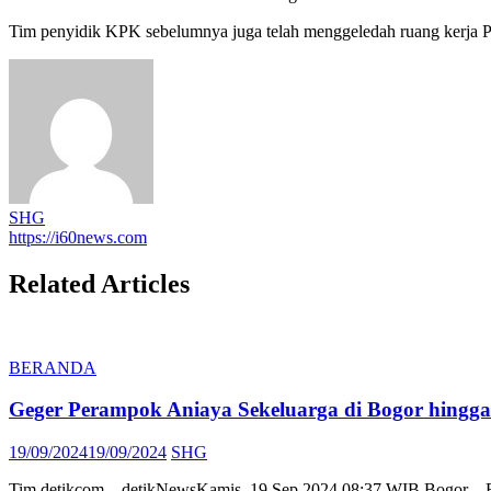
Tim penyidik KPK sebelumnya juga telah menggeledah ruang kerja Piu
SHG
https://i60news.com
Related Articles
BERANDA
Geger Perampok Aniaya Sekeluarga di Bogor hingg
Posted
Author
19/09/2024
19/09/2024
SHG
on
Tim detikcom – detikNewsKamis, 19 Sep 2024 08:37 WIB Bogor – Rum