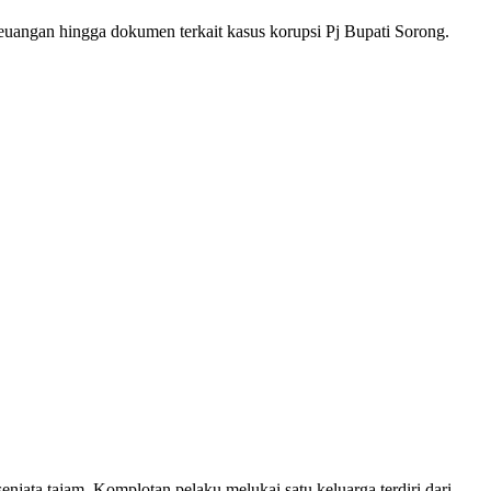
euangan hingga dokumen terkait kasus korupsi Pj Bupati Sorong.
ta tajam. Komplotan pelaku melukai satu keluarga terdiri dari