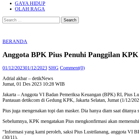
GAYA HIDUP
OLAH RAGA
Search
for:
BERANDA
Anggota BPK Pius Penuhi Panggilan KPK J
Posted
Author
01/12/2023
01/12/2023
SHG
Comment(0)
on
Adrial akbar – detikNews
Jumat, 01 Des 2023 10:28 WIB
Jakarta – Anggota VI Badan Pemeriksa Keuangan (BPK) RI, Pius Lust
Pantauan detikcom di Gedung KPK, Jakarta Selatan, Jumat (1/12/2023
Pius juga mengenakan topi dan masker. Dia hanya diam saat ditanya s
Sebelumnya, KPK mengatakan Pius mengkonfirmasi akan memenuhi pan
“Informasi yang kami peroleh, saksi Pius Lustrilanang, anggota VI
(30/11).