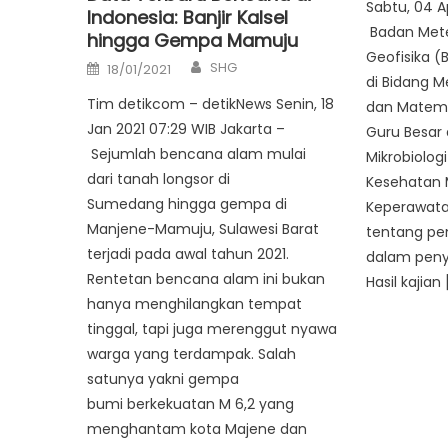
Sabtu, 04 A
Indonesia: Banjir Kalsel
Badan Meter
hingga Gempa Mamuju
Geofisika (
Author
Posted
SHG
18/01/2021
on
di Bidang M
Tim detikcom – detikNews Senin, 18
dan Matema
Jan 2021 07:29 WIB Jakarta –
Guru Besar 
Sejumlah bencana alam mulai
Mikrobiologi
dari tanah longsor di
Kesehatan 
Sumedang hingga gempa di
Keperawata
Manjene-Mamuju, Sulawesi Barat
tentang pe
terjadi pada awal tahun 2021.
dalam peny
Rentetan bencana alam ini bukan
Hasil kajian 
hanya menghilangkan tempat
tinggal, tapi juga merenggut nyawa
warga yang terdampak. Salah
satunya yakni gempa
bumi berkekuatan M 6,2 yang
menghantam kota Majene dan