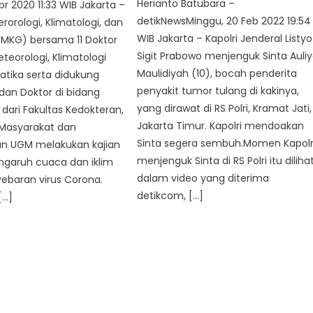
Herianto Batubara –
pr 2020 11:33 WIB Jakarta –
detikNewsMinggu, 20 Feb 2022 19:54
orologi, Klimatologi, dan
WIB Jakarta – Kapolri Jenderal Listyo
BMKG) bersama 11 Doktor
Sigit Prabowo menjenguk Sinta Auli
eteorologi, Klimatologi
Maulidiyah (10), bocah penderita
tika serta didukung
penyakit tumor tulang di kakinya,
dan Doktor di bidang
yang dirawat di RS Polri, Kramat Jati,
 dari Fakultas Kedokteran,
Jakarta Timur. Kapolri mendoakan
Masyarakat dan
Sinta segera sembuh.Momen Kapolr
n UGM melakukan kajian
menjenguk Sinta di RS Polri itu diliha
ngaruh cuaca dan iklim
dalam video yang diterima
ebaran virus Corona.
detikcom, […]
[…]