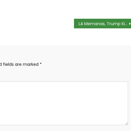
LA Memanas, Trump Kirim 700 Marinir-4.000 Tentara Garda Nasional
d fields are marked
*