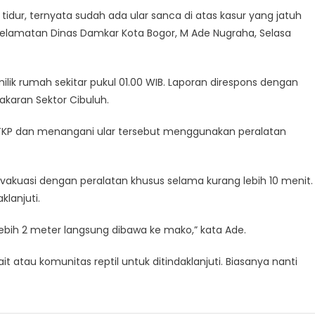
ur, ternyata sudah ada ular sanca di atas kasur yang jatuh
yelamatan Dinas Damkar Kota Bogor, M Ade Nugraha, Selasa
ik rumah sekitar pukul 01.00 WIB. Laporan direspons dengan
karan Sektor Cibuluh.
TKP dan menangani ular tersebut menggunakan peralatan
evakuasi dengan peralatan khusus selama kurang lebih 10 menit.
lanjuti.
 lebih 2 meter langsung dibawa ke mako,” kata Ade.
it atau komunitas reptil untuk ditindaklanjuti. Biasanya nanti