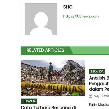
SHG
https://i60news.com
RELATED ARTICLES
BERANDA
Analisis
Pengaruh
dalam P
Posted
04/04/2
on
BERANDA
Farih Maula
Data Terbaru Bencana di