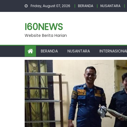
Skip
Friday, August 07, 2026
BERANDA
NUSANTARA
to
content
I60NEWS
Website Berita Harian
BERANDA
NUSANTARA
INTERNASIONA