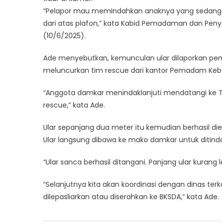
“Pelapor mau memindahkan anaknya yang sedang tid
dari atas plafon,” kata Kabid Pemadaman dan Pen
(10/6/2025).
Ade menyebutkan, kemunculan ular dilaporkan pemil
meluncurkan tim rescue dari kantor Pemadam Keba
“Anggota damkar menindaklanjuti mendatangi ke 
rescue,” kata Ade.
Ular sepanjang dua meter itu kemudian berhasil di
Ular langsung dibawa ke mako damkar untuk ditindak
“Ular sanca berhasil ditangani. Panjang ular kurang
“Selanjutnya kita akan koordinasi dengan dinas terka
dilepasliarkan atau diserahkan ke BKSDA,” kata Ade.