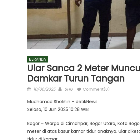
BERANDA
Ular Sanca 2 Meter Muncu
Damkar Turun Tangan
Posted
Author
10/06/2025
SHG
Comment(0)
on
Muchamad Sholihin – detikNews
Selasa, 10 Jun 2025 10:28 WIB
Bogor – Warga di Cimahpar, Bogor Utara, Kota Bog
meter di atas kasur kamar tidur anaknya. Ular di
tidur di kamar.