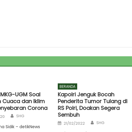
BERANDA
 BMKG-UGM Soal
Kapolri Jenguk Bocah
 Cuaca dan Iklim
Penderita Tumor Tulang di
enyebaran Corona
RS Polri, Doakan Segera
Sembuh
Author
SHG
020
Author
Posted
SHG
21/02/2022
on
na Sidik – detikNews