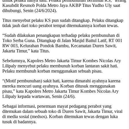
untuk pelaku hanya satu. Pelaku pembunuhan berinisial KS,” terang
Kasubdit Resmob Polda Metro Jaya AKBP Titus Yudho Uly saat
dihubungi, Senin (24/6/2024).
Titus menyebut pelaku KS pun sudah ditangkap. Pelaku ditangkap
tidak jauh dari toko perabot tempat ditemukannya korban tewas.
“Sudah dilakukan penangkapan terhadap pelaku pembunuhan di
Toko Serba Guna. Ditangkap di Jalan Masjid Baitul Latif, RT 001
RW 003, Kelurahan Pondok Bambu, Kecamatan Duren Sawit,
Jakarta Timur,” kata Titus.
Sebelumnya, Kapolres Metro Jakarta Timur Kombes Nicolas Ary
Lilipaly menyebut pelaku membunuh korban lantaran sakit hati.
Pelaku membunuh korban menggunakan sebuah pisau.
“(Motif pembunuhan) sakit hati, karena dimarahi ayahnya karena
mereka mencuri uang ayahnya. Korban ditusuk menggunakan
pisau,” kata Kapolres Metro Jakarta Timur Kombes Nicolas Ary
Lilipaly kepada wartawan, Senin (24/6).
Sebagai informasi, penemuan mayat pedagang perabot yang
ditemukan dalam sebuah toko di Duren Sawit, Jakarta Timur, viral
di media sosial (medsos). Korban ditemukan tewas dengan luka
tusuk di badannya.