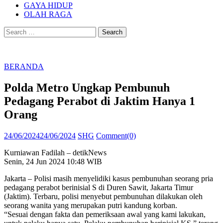
GAYA HIDUP
OLAH RAGA
Search
for:
BERANDA
Polda Metro Ungkap Pembunuh
Pedagang Perabot di Jaktim Hanya 1
Orang
Posted
Author
24/06/2024
24/06/2024
SHG
Comment(0)
on
Kurniawan Fadilah – detikNews
Senin, 24 Jun 2024 10:48 WIB
Jakarta – Polisi masih menyelidiki kasus pembunuhan seorang pria
pedagang perabot berinisial S di Duren Sawit, Jakarta Timur
(Jaktim). Terbaru, polisi menyebut pembunuhan dilakukan oleh
seorang wanita yang merupakan putri kandung korban.
“Sesuai dengan fakta dan pemeriksaan awal yang kami lakukan,