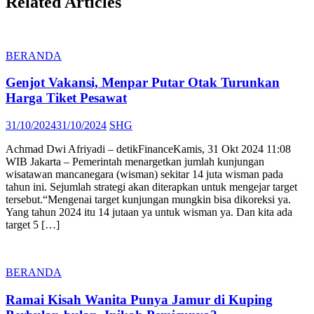
Related Articles
BERANDA
Genjot Vakansi, Menpar Putar Otak Turunkan
Harga Tiket Pesawat
Posted
Author
31/10/2024
31/10/2024
SHG
on
Achmad Dwi Afriyadi – detikFinanceKamis, 31 Okt 2024 11:08
WIB Jakarta – Pemerintah menargetkan jumlah kunjungan
wisatawan mancanegara (wisman) sekitar 14 juta wisman pada
tahun ini. Sejumlah strategi akan diterapkan untuk mengejar target
tersebut.“Mengenai target kunjungan mungkin bisa dikoreksi ya.
Yang tahun 2024 itu 14 jutaan ya untuk wisman ya. Dan kita ada
target 5 […]
BERANDA
Ramai Kisah Wanita Punya Jamur di Kuping