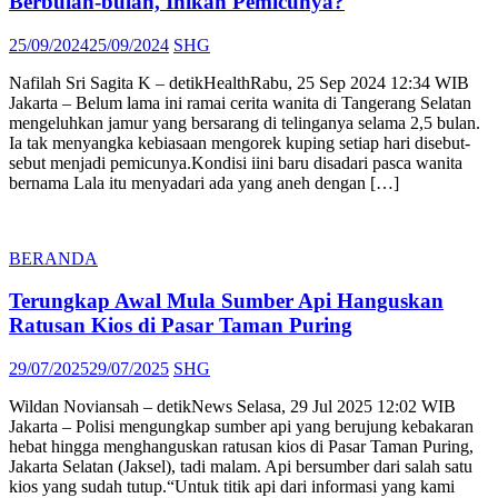
Berbulan-bulan, Inikah Pemicunya?
Posted
Author
25/09/2024
25/09/2024
SHG
on
Nafilah Sri Sagita K – detikHealthRabu, 25 Sep 2024 12:34 WIB
Jakarta – Belum lama ini ramai cerita wanita di Tangerang Selatan
mengeluhkan jamur yang bersarang di telinganya selama 2,5 bulan.
Ia tak menyangka kebiasaan mengorek kuping setiap hari disebut-
sebut menjadi pemicunya.Kondisi iini baru disadari pasca wanita
bernama Lala itu menyadari ada yang aneh dengan […]
BERANDA
Terungkap Awal Mula Sumber Api Hanguskan
Ratusan Kios di Pasar Taman Puring
Posted
Author
29/07/2025
29/07/2025
SHG
on
Wildan Noviansah – detikNews Selasa, 29 Jul 2025 12:02 WIB
Jakarta – Polisi mengungkap sumber api yang berujung kebakaran
hebat hingga menghanguskan ratusan kios di Pasar Taman Puring,
Jakarta Selatan (Jaksel), tadi malam. Api bersumber dari salah satu
kios yang sudah tutup.“Untuk titik api dari informasi yang kami