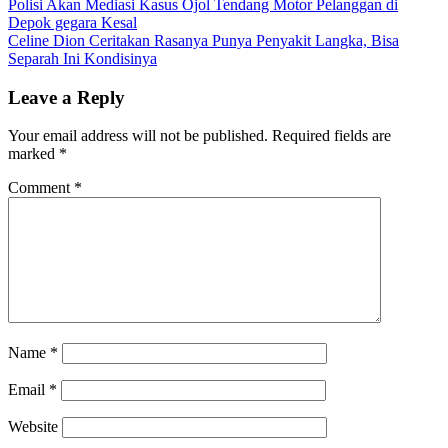
Post
Polisi Akan Mediasi Kasus Ojol Tendang Motor Pelanggan di
Depok gegara Kesal
navigation
Celine Dion Ceritakan Rasanya Punya Penyakit Langka, Bisa
Separah Ini Kondisinya
Leave a Reply
Your email address will not be published.
Required fields are
marked
*
Comment
*
Name
*
Email
*
Website