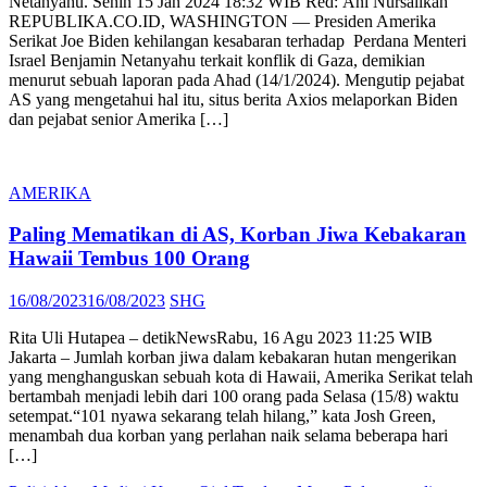
Netanyahu. Senin 15 Jan 2024 18:32 WIB Red: Ani Nursalikah
REPUBLIKA.CO.ID, WASHINGTON — Presiden Amerika
Serikat Joe Biden kehilangan kesabaran terhadap Perdana Menteri
Israel Benjamin Netanyahu terkait konflik di Gaza, demikian
menurut sebuah laporan pada Ahad (14/1/2024). Mengutip pejabat
AS yang mengetahui hal itu, situs berita Axios melaporkan Biden
dan pejabat senior Amerika […]
AMERIKA
Paling Mematikan di AS, Korban Jiwa Kebakaran
Hawaii Tembus 100 Orang
Posted
Author
16/08/2023
16/08/2023
SHG
on
Rita Uli Hutapea – detikNewsRabu, 16 Agu 2023 11:25 WIB
Jakarta – Jumlah korban jiwa dalam kebakaran hutan mengerikan
yang menghanguskan sebuah kota di Hawaii, Amerika Serikat telah
bertambah menjadi lebih dari 100 orang pada Selasa (15/8) waktu
setempat.“101 nyawa sekarang telah hilang,” kata Josh Green,
menambah dua korban yang perlahan naik selama beberapa hari
[…]