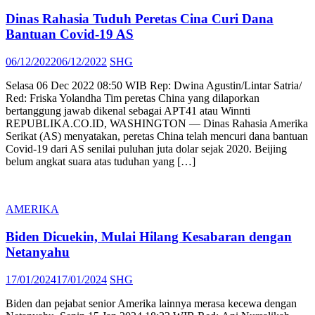
Dinas Rahasia Tuduh Peretas Cina Curi Dana
Bantuan Covid-19 AS
Posted
Author
06/12/2022
06/12/2022
SHG
on
Selasa 06 Dec 2022 08:50 WIB Rep: Dwina Agustin/Lintar Satria/
Red: Friska Yolandha Tim peretas China yang dilaporkan
bertanggung jawab dikenal sebagai APT41 atau Winnti
REPUBLIKA.CO.ID, WASHINGTON — Dinas Rahasia Amerika
Serikat (AS) menyatakan, peretas China telah mencuri dana bantuan
Covid-19 dari AS senilai puluhan juta dolar sejak 2020. Beijing
belum angkat suara atas tuduhan yang […]
AMERIKA
Biden Dicuekin, Mulai Hilang Kesabaran dengan
Netanyahu
Posted
Author
17/01/2024
17/01/2024
SHG
on
Biden dan pejabat senior Amerika lainnya merasa kecewa dengan