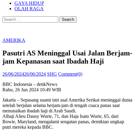
GAYA HIDUP
OLAH RAGA
Search
for:
AMERIKA
Pasutri AS Meninggal Usai Jalan Berjam-
jam Kepanasan saat Ibadah Haji
Posted
Author
26/06/2024
26/06/2024
SHG
Comment(0)
on
BBC Indonesia – detikNews
Rabu, 26 Jun 2024 10:49 WIB
Jakarta – Sepasang suami istri asal Amerika Serikat meninggal dunia
setelah berjalan selama berjam-jam di tengah cuaca panas saat
menunaikan ibadah haji di Arab Saudi.
Alhaji Alieu Dausy Wurie, 71, dan Haja Isatu Wurie, 65, dari
Bowie, Maryland, mengalami sengatan panas, demikian ungkap
putri mereka kepada BBC.