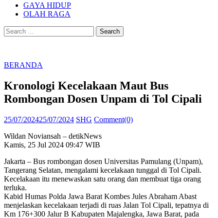
GAYA HIDUP
OLAH RAGA
Search
for:
BERANDA
Kronologi Kecelakaan Maut Bus
Rombongan Dosen Unpam di Tol Cipali
Posted
Author
25/07/2024
25/07/2024
SHG
Comment(0)
on
Wildan Noviansah – detikNews
Kamis, 25 Jul 2024 09:47 WIB
Jakarta – Bus rombongan dosen Universitas Pamulang (Unpam),
Tangerang Selatan, mengalami kecelakaan tunggal di Tol Cipali.
Kecelakaan itu menewaskan satu orang dan membuat tiga orang
terluka.
Kabid Humas Polda Jawa Barat Kombes Jules Abraham Abast
menjelaskan kecelakaan terjadi di ruas Jalan Tol Cipali, tepatnya di
Km 176+300 Jalur B Kabupaten Majalengka, Jawa Barat, pada