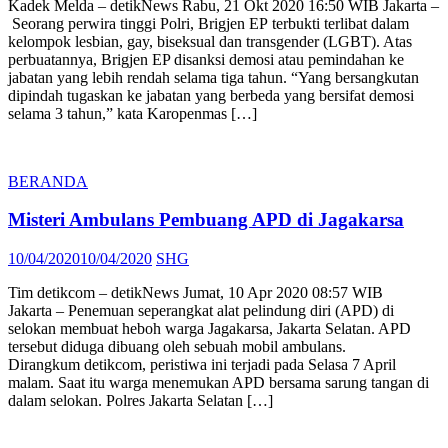
Kadek Melda – detikNews Rabu, 21 Okt 2020 16:50 WIB Jakarta –
Seorang perwira tinggi Polri, Brigjen EP terbukti terlibat dalam
kelompok lesbian, gay, biseksual dan transgender (LGBT). Atas
perbuatannya, Brigjen EP disanksi demosi atau pemindahan ke
jabatan yang lebih rendah selama tiga tahun. “Yang bersangkutan
dipindah tugaskan ke jabatan yang berbeda yang bersifat demosi
selama 3 tahun,” kata Karopenmas […]
BERANDA
Misteri Ambulans Pembuang APD di Jagakarsa
Posted
Author
10/04/2020
10/04/2020
SHG
on
Tim detikcom – detikNews Jumat, 10 Apr 2020 08:57 WIB
Jakarta – Penemuan seperangkat alat pelindung diri (APD) di
selokan membuat heboh warga Jagakarsa, Jakarta Selatan. APD
tersebut diduga dibuang oleh sebuah mobil ambulans.
Dirangkum detikcom, peristiwa ini terjadi pada Selasa 7 April
malam. Saat itu warga menemukan APD bersama sarung tangan di
dalam selokan. Polres Jakarta Selatan […]