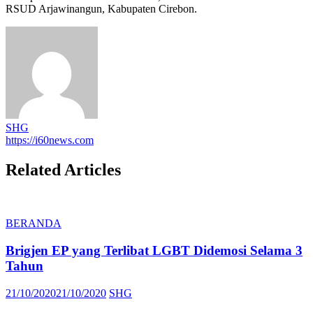
RSUD Arjawinangun, Kabupaten Cirebon.
SHG
https://i60news.com
Related Articles
BERANDA
Brigjen EP yang Terlibat LGBT Didemosi Selama 3
Tahun
Posted
Author
21/10/2020
21/10/2020
SHG
on