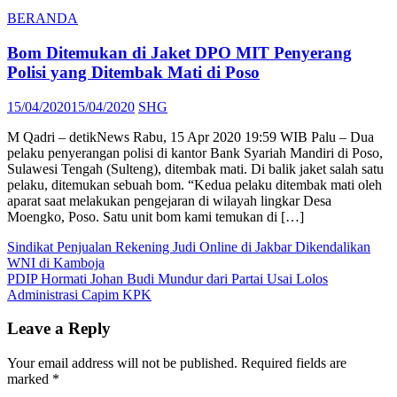
BERANDA
Bom Ditemukan di Jaket DPO MIT Penyerang
Polisi yang Ditembak Mati di Poso
Posted
Author
15/04/2020
15/04/2020
SHG
on
M Qadri – detikNews Rabu, 15 Apr 2020 19:59 WIB Palu – Dua
pelaku penyerangan polisi di kantor Bank Syariah Mandiri di Poso,
Sulawesi Tengah (Sulteng), ditembak mati. Di balik jaket salah satu
pelaku, ditemukan sebuah bom. “Kedua pelaku ditembak mati oleh
aparat saat melakukan pengejaran di wilayah lingkar Desa
Moengko, Poso. Satu unit bom kami temukan di […]
Post
Sindikat Penjualan Rekening Judi Online di Jakbar Dikendalikan
WNI di Kamboja
navigation
PDIP Hormati Johan Budi Mundur dari Partai Usai Lolos
Administrasi Capim KPK
Leave a Reply
Your email address will not be published.
Required fields are
marked
*