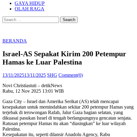
GAYA HIDUP
OLAH RAGA
Search
for:
BERANDA
Israel-AS Sepakat Kirim 200 Petempur
Hamas ke Luar Palestina
Posted
Author
13/11/2025
13/11/2025
SHG
Comment(0)
on
Novi Christiastuti – detikNews
Rabu, 12 Nov 2025 13:01 WIB
Gaza City – Israel dan Amerika Serikat (AS) telah mencapai
kesepakatan untuk memindahkan sekitar 200 petempur Hamas yang
terjebak di terowongan Rafah, Jalur Gaza bagian selatan, yang
dikuasai pasukan Israel di tengah berlangsungnya gencatan senjata.
Ratusan petempur Hamas itu akan “diasingkan” ke luar wilayah
Palestina.
Kesepakatan itu, seperti dilansir Anadolu Agency, Rabu