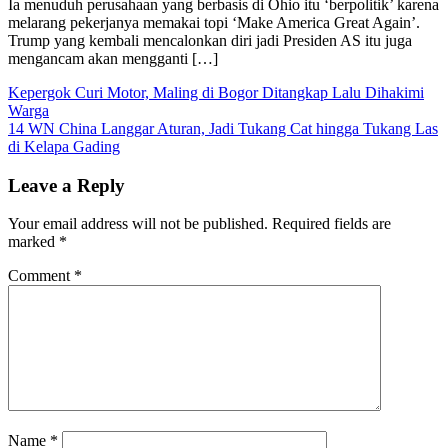
Ia menuduh perusahaan yang berbasis di Ohio itu ‘berpolitik’ karena
melarang pekerjanya memakai topi ‘Make America Great Again’.
Trump yang kembali mencalonkan diri jadi Presiden AS itu juga
mengancam akan mengganti […]
Post
Kepergok Curi Motor, Maling di Bogor Ditangkap Lalu Dihakimi
Warga
navigation
14 WN China Langgar Aturan, Jadi Tukang Cat hingga Tukang Las
di Kelapa Gading
Leave a Reply
Your email address will not be published.
Required fields are
marked
*
Comment
*
Name
*