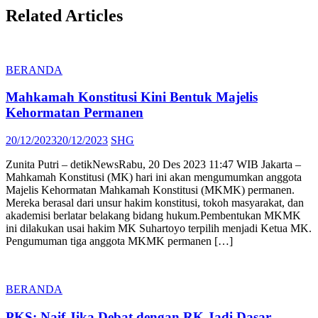
Related Articles
BERANDA
Mahkamah Konstitusi Kini Bentuk Majelis
Kehormatan Permanen
Posted
Author
20/12/2023
20/12/2023
SHG
on
Zunita Putri – detikNewsRabu, 20 Des 2023 11:47 WIB Jakarta –
Mahkamah Konstitusi (MK) hari ini akan mengumumkan anggota
Majelis Kehormatan Mahkamah Konstitusi (MKMK) permanen.
Mereka berasal dari unsur hakim konstitusi, tokoh masyarakat, dan
akademisi berlatar belakang bidang hukum.Pembentukan MKMK
ini dilakukan usai hakim MK Suhartoyo terpilih menjadi Ketua MK.
Pengumuman tiga anggota MKMK permanen […]
BERANDA
PKS: Naif Jika Debat dengan RK Jadi Dasar