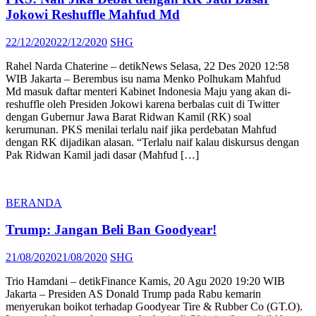
Jokowi Reshuffle Mahfud Md
Posted
Author
22/12/2020
22/12/2020
SHG
on
Rahel Narda Chaterine – detikNews Selasa, 22 Des 2020 12:58
WIB Jakarta – Berembus isu nama Menko Polhukam Mahfud
Md masuk daftar menteri Kabinet Indonesia Maju yang akan di-
reshuffle oleh Presiden Jokowi karena berbalas cuit di Twitter
dengan Gubernur Jawa Barat Ridwan Kamil (RK) soal
kerumunan. PKS menilai terlalu naif jika perdebatan Mahfud
dengan RK dijadikan alasan. “Terlalu naif kalau diskursus dengan
Pak Ridwan Kamil jadi dasar (Mahfud […]
BERANDA
Trump: Jangan Beli Ban Goodyear!
Posted
Author
21/08/2020
21/08/2020
SHG
on
Trio Hamdani – detikFinance Kamis, 20 Agu 2020 19:20 WIB
Jakarta – Presiden AS Donald Trump pada Rabu kemarin
menyerukan boikot terhadap Goodyear Tire & Rubber Co (GT.O).