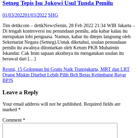
Setneg Tepis Isu Jokowi Usul Tunda Pemilu
Posted
Author
01/03/2022
01/03/2022
SHG
on
Tim detikcom – detikNewsSenin, 28 Feb 2022 21:34 WIB Jakarta –
Di tengah kontroversi isu penundaan pemilu, ada kabar kalau itu
merupakan lobi penguasa. Namun, kabar itu ditepis langsung oleh
Sekretariat Negara (Setneg).Untuk diketahui, usulan penundaan
pemilu itu awalnya dilontarkan oleh Ketum PKB Muhaimin
Iskandar. Cak Imin sapaan akrabnya itu mengatakan usulan itu
berawal dari […]
Post
Resmi, 15 Golongan Ini Gratis Naik Transjakarta, MRT dan LRT
Orang Miskin Disebut Lebih Pilih Beli Beras Ketimbang Bayar
navigation
BPJS
Leave a Reply
Your email address will not be published.
Required fields are
marked
*
Comment
*