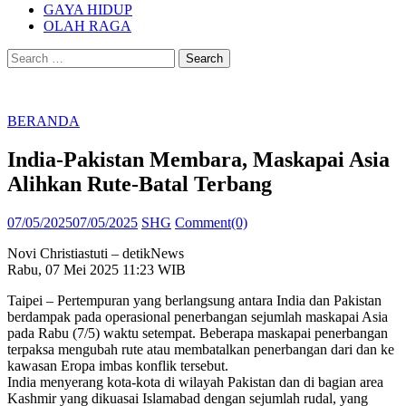
GAYA HIDUP
OLAH RAGA
Search
for:
BERANDA
India-Pakistan Membara, Maskapai Asia
Alihkan Rute-Batal Terbang
Posted
Author
07/05/2025
07/05/2025
SHG
Comment(0)
on
Novi Christiastuti – detikNews
Rabu, 07 Mei 2025 11:23 WIB
Taipei – Pertempuran yang berlangsung antara India dan Pakistan
berdampak pada operasional penerbangan sejumlah maskapai Asia
pada Rabu (7/5) waktu setempat. Beberapa maskapai penerbangan
terpaksa mengubah rute atau membatalkan penerbangan dari dan ke
kawasan Eropa imbas konflik tersebut.
India menyerang kota-kota di wilayah Pakistan dan di bagian area
Kashmir yang dikuasai Islamabad dengan sejumlah rudal, yang