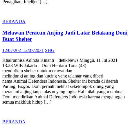
Penagihan, Intelijen […]
BERANDA
Melawan Peracun Anjing Jadi Latar Belakang Doni
Buat Shelter
Posted
Author
12/07/2021
12/07/2021
SHG
on
Khairunnisa Adinda Kinanti – detikNews Minggu, 11 Jul 2021
13:23 WIB Jakarta – Doni Herdaru Tona (43)
mendirikan shelter untuk merawat dan
melindungi anjing dan kucing yang telantar yang diberi
nama Animal Defenders Indonesia. Shelter ini berada di daerah
Parung, Bogor. Doni pernah melihat sekelompok orang yang
meracuni anjing tanpa alasan yang logis. Hal inilah yang membuat
Doni mendirikan Animal Defenders Indonesia karena menganggap
semua makhluk hidup […]
BERANDA