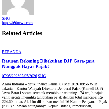
SHG
https://i60news.com
Related Articles
BERANDA
Ratusan Rekening Dibekukan DJP Gara-gara
Nunggak Bayar Pajak!
Posted
Author
07/05/2026
07/05/2026
SHG
on
Anisa Indraini – detikFinanceKamis, 07 Mei 2026 09:56 WIB
Jakarta – Kantor Wilayah Direktorat Jenderal Pajak (Kanwil DJP)
Jawa Barat I secara serentak memblokir rekening 174 wajib pajak
yang tercatat memiliki tunggakan pajak dengan total mencapai Rp
224,60 miliar. Aksi itu dilakukan melalui 16 Kantor Pelayanan Pajak
(KPP) di bawah naungannya.Kepala Bidang Pemeriksaan,