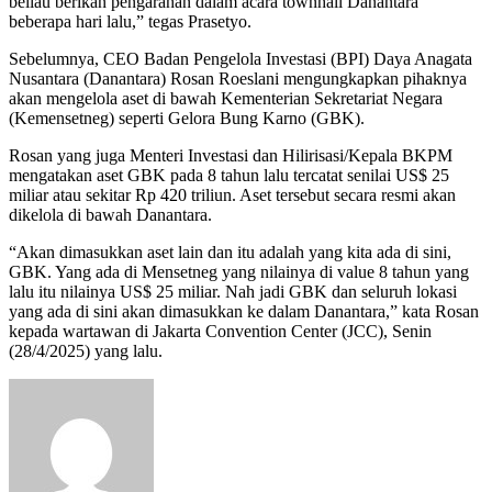
beliau berikan pengarahan dalam acara townhall Danantara
beberapa hari lalu,” tegas Prasetyo.
Sebelumnya, CEO Badan Pengelola Investasi (BPI) Daya Anagata
Nusantara (Danantara) Rosan Roeslani mengungkapkan pihaknya
akan mengelola aset di bawah Kementerian Sekretariat Negara
(Kemensetneg) seperti Gelora Bung Karno (GBK).
Rosan yang juga Menteri Investasi dan Hilirisasi/Kepala BKPM
mengatakan aset GBK pada 8 tahun lalu tercatat senilai US$ 25
miliar atau sekitar Rp 420 triliun. Aset tersebut secara resmi akan
dikelola di bawah Danantara.
“Akan dimasukkan aset lain dan itu adalah yang kita ada di sini,
GBK. Yang ada di Mensetneg yang nilainya di value 8 tahun yang
lalu itu nilainya US$ 25 miliar. Nah jadi GBK dan seluruh lokasi
yang ada di sini akan dimasukkan ke dalam Danantara,” kata Rosan
kepada wartawan di Jakarta Convention Center (JCC), Senin
(28/4/2025) yang lalu.