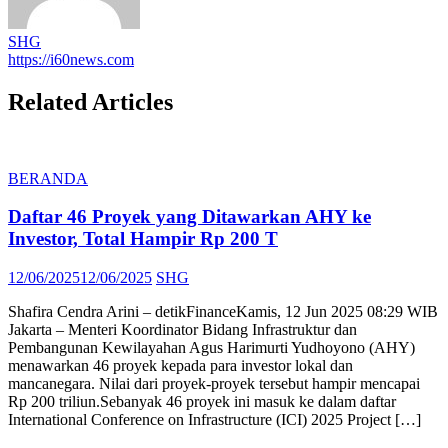
SHG
https://i60news.com
Related Articles
BERANDA
Daftar 46 Proyek yang Ditawarkan AHY ke
Investor, Total Hampir Rp 200 T
Posted
Author
12/06/2025
12/06/2025
SHG
on
Shafira Cendra Arini – detikFinanceKamis, 12 Jun 2025 08:29 WIB
Jakarta – Menteri Koordinator Bidang Infrastruktur dan
Pembangunan Kewilayahan Agus Harimurti Yudhoyono (AHY)
menawarkan 46 proyek kepada para investor lokal dan
mancanegara. Nilai dari proyek-proyek tersebut hampir mencapai
Rp 200 triliun.Sebanyak 46 proyek ini masuk ke dalam daftar
International Conference on Infrastructure (ICI) 2025 Project […]