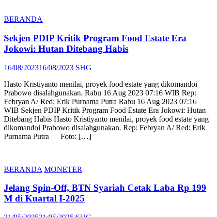
BERANDA
Sekjen PDIP Kritik Program Food Estate Era
Jokowi: Hutan Ditebang Habis
Posted
Author
16/08/2023
16/08/2023
SHG
on
Hasto Kristiyanto menilai, proyek food estate yang dikomandoi
Prabowo disalahgunakan. Rabu 16 Aug 2023 07:16 WIB Rep:
Febryan A/ Red: Erik Purnama Putra Rabu 16 Aug 2023 07:16
WIB Sekjen PDIP Kritik Program Food Estate Era Jokowi: Hutan
Ditebang Habis Hasto Kristiyanto menilai, proyek food estate yang
dikomandoi Prabowo disalahgunakan. Rep: Febryan A/ Red: Erik
Purnama Putra Foto: […]
BERANDA
MONETER
Jelang Spin-Off, BTN Syariah Cetak Laba Rp 199
M di Kuartal I-2025
Posted
Author