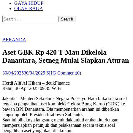
GAYA HIDUP
OLAH RAGA
Search
for:
BERANDA
Aset GBK Rp 420 T Mau Dikelola
Danantara, Setneg Mulai Siapkan Aturan
Posted
Author
30/04/2025
30/04/2025
SHG
Comment(0)
on
Herdi Alif Al Hikam – detikFinance
Rabu, 30 Apr 2025 09:35 WIB
Jakarta – Menteri Sekretaris Negara Prasetyo Hadi buka suara soal
rencana pengalihan aset kompleks Gelora Bung Karno (GBK) ke
bawah BPI Danantara. Dia membenarkan arahan ini diberikan
langsung oleh Presiden Prabowo Subianto.
Saat ini pihaknya langsung menindaklanjuti arahan itu dengan
mempersiapkan petunjuk dan pelaksanaan secara teknis soal
pengalihan aset yang akan dilakukan.