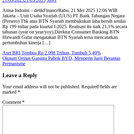
21/05/2025
21/05/2025
SHG
on
Anisa Indraini – detikFinanceRabu, 21 Mei 2025 12:06 WIB
Jakarta – Unit Usaha Syariah (UUS) PT Bank Tabungan Negara
(Persero) Tbk atau BTN Syariah membukukan laba bersih senilai
Rp 199 miliar pada kuartal I-2025. Realisasi itu naik 21,1% secara
tahunan (year on year/yoy).Direktur Consumer Banking BTN
Hirwandi Gafar mengatakan BTN Syariah terus mencatatkan
pertumbuhan kinerja […]
Post
Aset BRI Tembus Rp 2.098 Triliun, Tumbuh 5,49%
Oknum Ormas Ganggu Pabrik BYD, Menperin Janji Berantas
navigation
Premanisme
Leave a Reply
Your email address will not be published.
Required fields are
marked
*
Comment
*