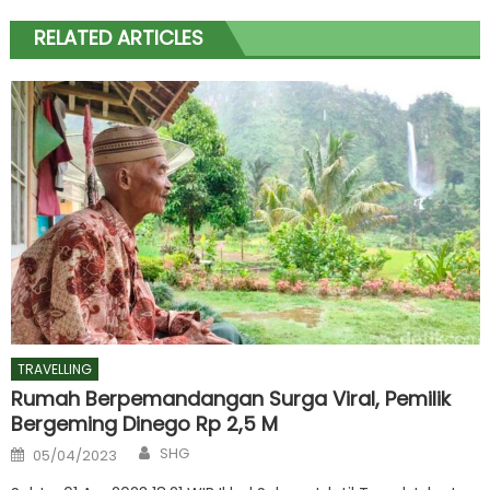
RELATED ARTICLES
TRAVELLING
Rumah Berpemandangan Surga Viral, Pemilik
Bergeming Dinego Rp 2,5 M
Author
Posted
SHG
05/04/2023
on