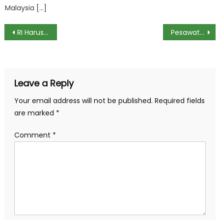
Malaysia […]
Post
RI Harus Kebut Investasi Kilang Minyak, Ini Untungnya!
Pesawat Boeing Bermasalah Lagi Saat di Udara, Terpaksa Mendarat Darurat
navigation
Leave a Reply
Your email address will not be published.
Required fields
are marked
*
Comment
*