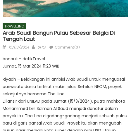
TRAVELLING
Arab Saudi Bangun Pulau Sebesar Belgia Di
Tengah Laut
Posted
Author
15/03/2024
SHG
Comment(0)
on
bonauli – detikTravel
Jumat, 15 Mar 2024 11:23 WIB
Riyadh – Belakangan ini ambisi Arab Saudi untuk menguasai
pariwisata dunia terlihat makin jelas. Setelah NEOM, proyek
selanjutnya bernama The Line.
Dilansir dari UNILAD pada Jumat (15/3/2024), putra mahkota
Mohammed bin Salman Al Saud menjadi donatur dalam
proyek itu. The Line digadang-gadang menjadi sebuah pulau
baru di garis pantai Arab Saudi. Proyek itu akan mengubah
gurun pasir menjadi kota super dengan nilai USD 1 triliun.