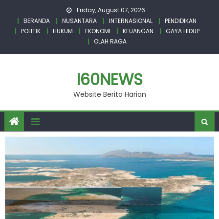
Skip
Friday, August 07, 2026
to
BERANDA
NUSANTARA
INTERNASIONAL
PENDIDIKAN
content
POLITIK
HUKUM
EKONOMI
KEUANGAN
GAYA HIDUP
OLAH RAGA
I60NEWS
Website Berita Harian