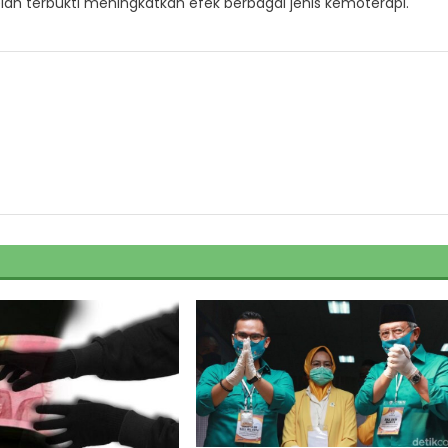
elah terbukti meningkatkan efek berbagai jenis kemoterapi.