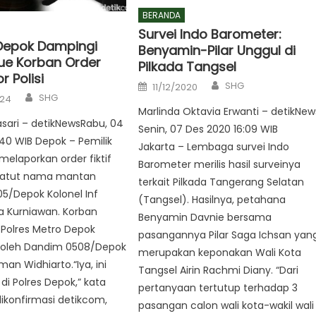
BERANDA
Survei Indo Barometer:
Depok Dampingi
Benyamin-Pilar Unggul di
Kue Korban Order
Pilkada Tangsel
or Polisi
Author
Posted
SHG
11/12/2020
on
Author
SHG
024
Marlinda Oktavia Erwanti – detikNew
asari – detikNewsRabu, 04
Senin, 07 Des 2020 16:09 WIB
:40 WIB Depok – Pemilik
Jakarta – Lembaga survei Indo
 melaporkan order fiktif
Barometer merilis hasil surveinya
atut nama mantan
terkait Pilkada Tangerang Selatan
5/Depok Kolonel Inf
(Tangsel). Hasilnya, petahana
a Kurniawan. Korban
Benyamin Davnie bersama
 Polres Metro Depok
pasangannya Pilar Saga Ichsan yan
 oleh Dandim 0508/Depok
merupakan keponakan Wali Kota
Iman Widhiarto.“Iya, ini
Tangsel Airin Rachmi Diany. “Dari
di Polres Depok,” kata
pertanyaan tertutup terhadap 3
ikonfirmasi detikcom,
pasangan calon wali kota-wakil wali