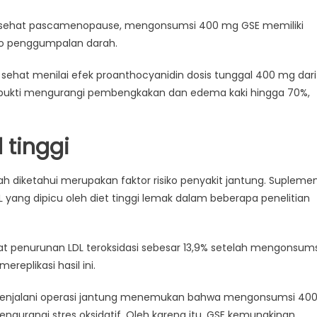
a sehat pascamenopause, mengonsumsi 400 mg GSE memiliki
iko penggumpalan darah.
ehat menilai efek proanthocyanidin dosis tunggal 400 mg dari
erbukti mengurangi pembengkakan dan edema kaki hingga 70%,
 tinggi
ah diketahui merupakan faktor risiko penyakit jantung. Supleme
L yang dipicu oleh diet tinggi lemak dalam beberapa penelitian
hat penurunan LDL teroksidasi sebesar 13,9% setelah mengonsums
replikasi hasil ini.
g menjalani operasi jantung menemukan bahwa mengonsumsi 40
ngurangi stres oksidatif. Oleh karena itu, GSE kemungkinan