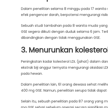
Dalam penelitian selama 8 minggu pada 17 wanit
efek pengencer darah, berpotensi mengurangi ris
Sebuah studi tambahan pada 8 wanita muda yang s
GSE segera diikuti dengan duduk selama 6 jam. T
dibandingkan dengan tidak menggunakan GSE.
3. Menurunkan kolesterol
Peningkatan kadar kolesterol LDL (jahat) dalam dar
ekstrak biji anggur ternyata mengurangi oksidasi LD
pada hewan.
Dalam penelitian lain, 61 orang dewasa sehat meli
400 mg GSE. Namun, penelitian serupa tidak dapat me
Selain itu, sebuah penelitian pada 87 orang yan
mg GSE sehari sebelum operasi secara signifikan me