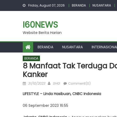
Skip
Friday, August 07, 2026
BERANDA
NUSANTARA
to
content
I60NEWS
Website Berita Harian
BERANDA
NUSANTARA
INTERNASIONA
BERANDA
8 Manfaat Tak Terduga Da
Kanker
Posted
Author
31/10/2023
SHG
Comment(0)
on
LIFESTYLE – Linda Hasibuan, CNBC Indonesia
06 September 2023 16:55