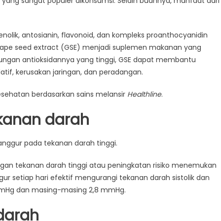
ang sangat populer dikonsumsi. Selain buahnya, manfaat dari
enolik, antosianin, flavonoid, dan kompleks proanthocyanidin
t grape seed extract (GSE) menjadi suplemen makanan yang
ungan antioksidannya yang tinggi, GSE dapat membantu
atif, kerusakan jaringan, dan peradangan.
kesehatan berdasarkan sains melansir
Healthline
.
ekanan darah
i anggur pada tekanan darah tinggi.
engan tekanan darah tinggi atau peningkatan risiko menemukan
r setiap hari efektif mengurangi tekanan darah sistolik dan
8 mmHg dan masing-masing 2,8 mmHg.
 darah