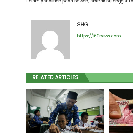
Dalam penelitian pada hewan, ekstrak biji anggur t
SHG
https://i60news.com
RELATED ARTICLES