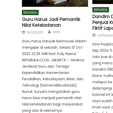
BERANDA
BERANDA
Dandim 
Guru Harus Jadi Pemantik
Penjual 
Nilai Keteladanan
Fiktif Lap
Author
Posted
SHG
01/11/2023
Posted
on
04/09/2
on
Guru harus banyak berinovasi dalam
Devi Puspit
mengajar di sekolah. Selasa 31 Oct
Sep 2024 11
2023 22:26 WIB Red: Erdy Nasrul
toko kue di
REPUBLIKA.CO.ID, JAKARTA — Direktur
yang menc
Jenderal Guru dan Tenaga
Dandim 080
Kependidikan Kementerian
Elvino Yudh
Pendidikan, Kebudayaan, Riset, dan
melapor ke
Teknologi (Kemendikbudristek)
didampingi
Nunuk Suryani mengatakan guru
Kolonel Inf 
harus bisa menjadi pemantik nilai-
saya sudah 
nilai keteladanan bagi masyarakat
Iman saat d
yang ada di sekitarnya.