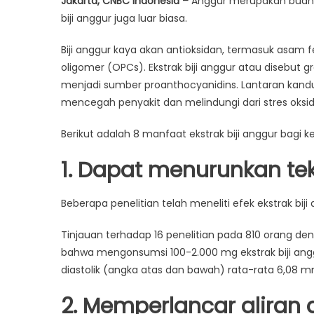
Jakarta, CNBC Indonesia –
Anggur merupakan buah y
biji anggur juga luar biasa.
Biji anggur kaya akan antioksidan, termasuk asam f
oligomer (OPCs). Ekstrak biji anggur atau disebu
menjadi sumber proanthocyanidins. Lantaran kand
mencegah penyakit dan melindungi dari stres oksid
Berikut adalah 8 manfaat ekstrak biji anggur bagi 
1. Dapat menurunkan t
Beberapa penelitian telah meneliti efek ekstrak bij
Tinjauan terhadap 16 penelitian pada 810 orang d
bahwa mengonsumsi 100-2.000 mg ekstrak biji anggu
diastolik (angka atas dan bawah) rata-rata 6,0
2. Memperlancar aliran