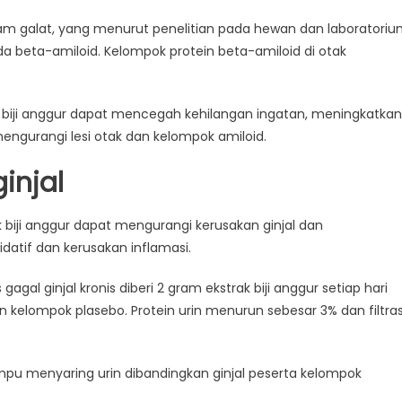
sam galat, yang menurut penelitian pada hewan dan laboratori
 beta-amiloid. Kelompok protein beta-amiloid di otak
biji anggur dapat mencegah kehilangan ingatan, meningkatkan
 mengurangi lesi otak dan kelompok amiloid.
injal
biji anggur dapat mengurangi kerusakan ginjal dan
atif dan kerusakan inflamasi.
agal ginjal kronis diberi 2 gram ekstrak biji anggur setiap hari
kelompok plasebo. Protein urin menurun sebesar 3% dan filtras
mampu menyaring urin dibandingkan ginjal peserta kelompok